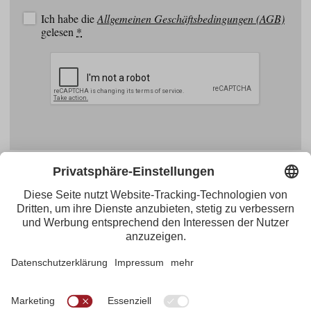
Ich habe die
Allgemeinen Geschäftsbedingungen (AGB)
gelesen
*
Facebook
YouTube
Blogger
Instagram
Pinterest
Feed
Tirol Werbung
Maria-Theresien-Straße 55 · 6020 Innsbruck
+43.512.5320-656
·
presse@tirol.at
RSS-Feeds
Impressum