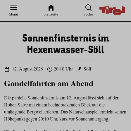
Zur
Zur
Zum
Zum
Suche
Hauptnavigation
Inhaltsbereich
Footer
Menü
Startseite
Suche
Sonnenfinsternis im
Hexenwasser-Söll
12. August 2026
20:10 Uhr
Söll
Gondelfahrten am Abend
Die partielle Sonnenfinsternis am 12. August lässt sich auf der
Hohen Salve mit einem beeindruckenden Blick auf die
umliegende Bergwelt erleben. Das Naturschauspiel erreicht seinen
Höhepunkt gegen 20:10 Uhr, kurz vor Sonnenuntergang.