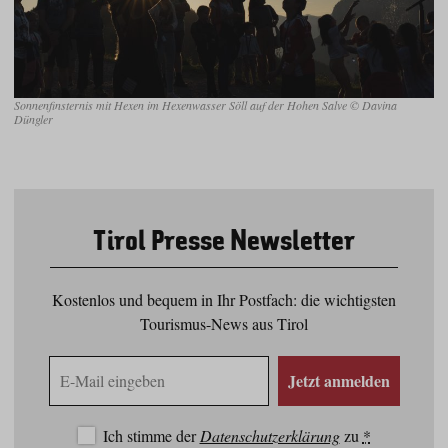
Sonnenfinsternis mit Hexen im Hexenwasser Söll auf der Hohen Salve © Davina
Düngler
Tirol Presse Newsletter
Kostenlos und bequem in Ihr Postfach: die wichtigsten
Tourismus-News aus Tirol
E-
Jetzt anmelden
Mail
Adresse
Ich stimme der
Datenschutzerklärung
zu
*