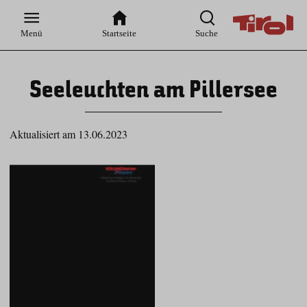
Zur
Zur
Zum
Zum
Suche
Hauptnavigation
Inhaltsbereich
Footer
Menü
Startseite
Suche
Seeleuchten am Pillersee
Aktualisiert am 13.06.2023