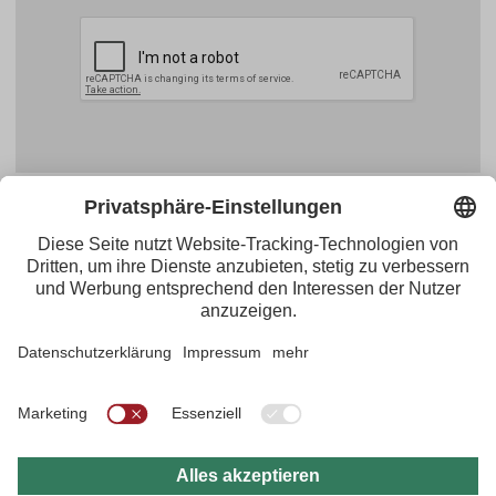
Facebook
YouTube
Blogger
Instagram
Pinterest
Feed
Tirol Werbung
Maria-Theresien-Straße 55 · 6020 Innsbruck
+43.512.5320-656
·
presse@tirol.at
RSS-Feeds
Impressum
Datenschutzerklärung
Barrierefreiheitserklärung
AGBs
FAQs