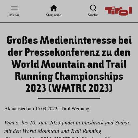
Zur
Zur
Zum
Zum
Suche
Hauptnavigation
Inhaltsbereich
Footer
Menü
Startseite
Suche
Großes Medieninteresse bei
der Pressekonferenz zu den
World Mountain and Trail
Running Championships
2023 (WMTRC 2023)
Aktualisiert am 15.09.2022
|
Tirol Werbung
Vom 6. bis 10. Juni 2023 findet in Innsbruck und Stubai
mit den World Mountain and Trail Running