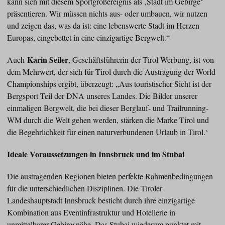
kann sich mit diesem Sportgroßereignis als ‚Stadt im Gebirge‘
präsentieren. Wir müssen nichts aus- oder umbauen, wir nutzen
und zeigen das, was da ist: eine lebenswerte Stadt im Herzen
Europas, eingebettet in eine einzigartige Bergwelt.“
Karin Seiler
Auch
, Geschäftsführerin der Tirol Werbung, ist von
dem Mehrwert, der sich für Tirol durch die Austragung der World
Championships ergibt, überzeugt: „Aus touristischer Sicht ist der
Bergsport Teil der DNA unseres Landes. Die Bilder unserer
einmaligen Bergwelt, die bei dieser Berglauf- und Trailrunning-
WM durch die Welt gehen werden, stärken die Marke Tirol und
die Begehrlichkeit für einen naturverbundenen Urlaub in Tirol.‘
Ideale Voraussetzungen in Innsbruck und im Stubai
Die austragenden Regionen bieten perfekte Rahmenbedingungen
für die unterschiedlichen Disziplinen. Die Tiroler
Landeshauptstadt Innsbruck besticht durch ihre einzigartige
Kombination aus Eventinfrastruktur und Hotellerie in
unmittelbarer Gebirgsnähe. Das Stubai wiederum punktet mit