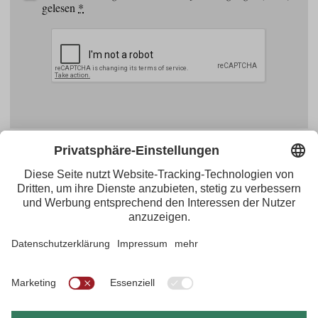
gelesen
*
Facebook
YouTube
Blogger
Instagram
Pinterest
Feed
Tirol Werbung
Maria-Theresien-Straße 55 · 6020 Innsbruck
+43.512.5320-656
·
presse@tirol.at
RSS-Feeds
Impressum
Datenschutzerklärung
Barrierefreiheitserklärung