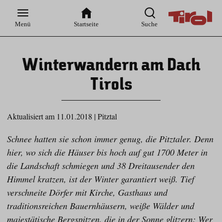
Zur
Zur
Zum
Zum
Suche
Hauptnavigation
Inhaltsbereich
Footer
Menü
Startseite
Suche
Winterwandern am Dach
Tirols
Aktualisiert am 11.01.2018
|
Pitztal
Schnee hatten sie schon immer genug, die Pitztaler. Denn
hier, wo sich die Häuser bis hoch auf gut 1700 Meter in
die Landschaft schmiegen und 38 Dreitausender den
Himmel kratzen, ist der Winter garantiert weiß. Tief
verschneite Dörfer mit Kirche, Gasthaus und
traditionsreichen Bauernhäusern, weiße Wälder und
majestätische Bergspitzen, die in der Sonne glitzern: Wer