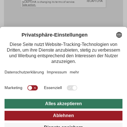
Facebook
YouTube
Blogger
Instagram
Pinterest
Feed
Tirol Werbung
Maria-Theresien-Straße 55 · 6020 Innsbruck
+43.512.5320-656
·
presse@tirol.at
RSS-Feeds
Impressum
Datenschutzerklärung
Barrierefreiheitserklärung
AGBs
FAQs
Bildarchiv
B2B