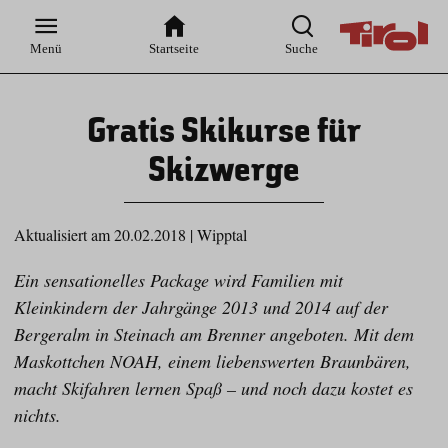
Zur
Zur
Zum
Zum
Suche
Hauptnavigation
Inhaltsbereich
Footer
Menü
Startseite
Suche
Gratis Skikurse für
Skizwerge
Aktualisiert am 20.02.2018
|
Wipptal
Ein sensationelles Package wird Familien mit
Kleinkindern der Jahrgänge 2013 und 2014 auf der
Bergeralm in Steinach am Brenner angeboten. Mit dem
Maskottchen NOAH, einem liebenswerten Braunbären,
macht Skifahren lernen Spaß – und noch dazu kostet es
nichts.