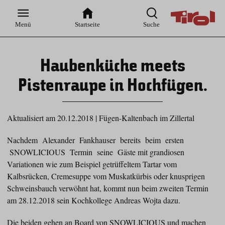
Zur
Zur
Zum
Zum
Suche
Hauptnavigation
Inhaltsbereich
Footer
Menü
Startseite
Suche
Haubenküche meets
Pistenraupe in Hochfügen.
Aktualisiert am 20.12.2018
|
Fügen-Kaltenbach im Zillertal
Nachdem Alexander Fankhauser bereits beim ersten
SNOWLICIOUS Termin seine Gäste mit grandiosen
Variationen wie zum Beispiel getrüffeltem Tartar vom
Kalbsrücken, Cremesuppe vom Muskatkürbis oder knusprigen
Schweinsbauch verwöhnt hat, kommt nun beim zweiten Termin
am 28.12.2018 sein Kochkollege Andreas Wojta dazu.
Die beiden gehen an Board von SNOWLICIOUS und machen