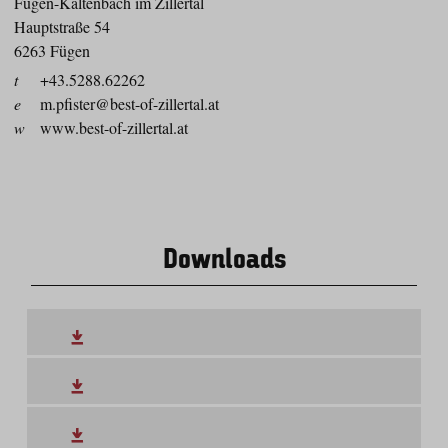
Fügen-Kaltenbach im Zillertal
Hauptstraße 54
6263 Fügen
t
+43.5288.62262
e
m.pfister@best-of-zillertal.at
w
www.best-of-zillertal.at
Downloads