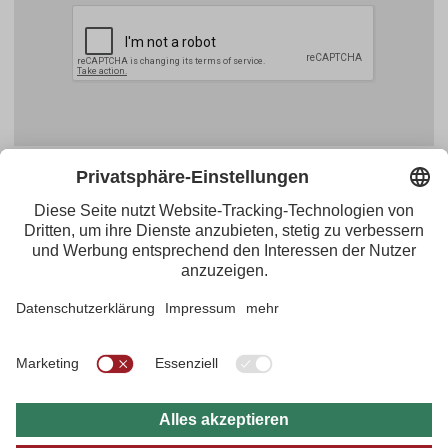
Facebook
YouTube
Blogger
Instagram
Pinterest
Feed
Tirol Werbung
Maria-Theresien-Straße 55 · 6020 Innsbruck
+43.512.5320-656
·
presse@tirol.at
RSS-Feeds
Impressum
Datenschutzerklärung
Barrierefreiheitserklärung
AGBs
FAQs