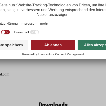
ps://www.pitztal.com/sites/default/files/ergebnisliste_finale.pdf
tal.com
Downloads