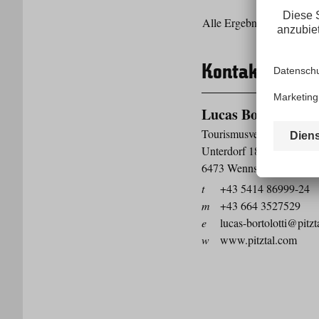
Alle Ergebnisse unter:
htt
Kontakt
Lucas Bortolotti
Tourismusverband Pitztal
Unterdorf 18
6473 Wenns
t
+43 5414 86999-24
m
+43 664 3527529
e
lucas-bortolotti@pitz
w
www.pitztal.com