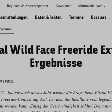
Regionen & Ansprechpartner
Newsletter
Multimedia Archiv
Zur
Zur
Zum
Zum
Suche
Hauptnavigation
Inhaltsbereich
Footer
semitteilungen
Daten & Fakten
Termine
Dossiers
rgebnisse
tal Wild Face Freeride 
Ergebnisse
19
|
Pitztal
t?“ lautete auch dieses Jahr wieder die Frage beim Pitztal W
 Freeride-Contest auf Zeit, bei dem die Ideallinie vom legend
lt werden kann. Einzig die Geschwindigkeit zählte! Denn nur 