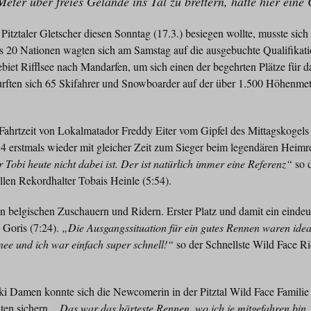
ter über freies Gelände ins Tal zu brettern, hatte hier eine
itztaler Gletscher diesen Sonntag (17.3.) besiegen wollte, musste sich
 20 Nationen wagten sich am Samstag auf die ausgebuchte Qualifikatio
iet Rifflsee nach Mandarfen, um sich einen der begehrten Plätze für 
durften sich 65 Skifahrer und Snowboarder auf der über 1.500 Höhenmet
 Fahrtzeit von Lokalmatador Freddy Eiter vom Gipfel des Mittagskogel
14 erstmals wieder mit gleicher Zeit zum Sieger beim legendären Heimr
 Tobi heute nicht dabei ist. Der ist natürlich immer eine Referenz“
so d
llen Rekordhalter Tobais Heinle (5:54).
n belgischen Zuschauern und Ridern. Erster Platz und damit ein eindeu
Goris (7:24).
„Die Ausgangssituation für ein gutes Rennen waren ideal
nee und ich war einfach super schnell!“
so der Schnellste Wild Face R
ki Damen konnte sich die Newcomerin in der Pitztal Wild Face Familie
ten sichern.
„Das war das härteste Rennen, wo ich je mitgefahren bin.