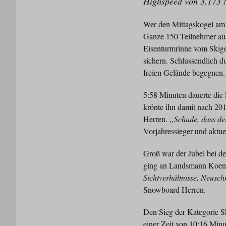
Highspeed von 3.173 Me
Wer den Mittagskogel am P
Ganze 150 Teilnehmer aus
Eisenturmrinne vom Skigeb
sichern. Schlussendlich 
freien Gelände begegnen.
5:58 Minuten dauerte die
krönte ihn damit nach 20
Herren.
„Schade, dass der
Vorjahressieger und aktue
Groß war der Jubel bei de
ging an Landsmann Koen 
Sichtverhältnisse, Neusch
Snowboard Herren.
Den Sieg der Kategorie S
einer Zeit von 10:16 Minu