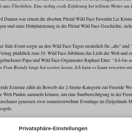
h ums Überleben. Eine richtig coole Erfahrung bei tollstem Wetter am 
 Damen war erneut die absolute Pitztal Wild Face Favoritin Liz Kristo
en und einer Drittplatzierung in der Pitztal Wild Face Geschichte, siche
er Side-Event sorgte an den Wild Face-Tagen zusätzlich für „ahs“ und 
Freitag pünktlich zum 10. Wild Face Jubiläum das Licht der Welt und er
 gebackener Papa und Wild Face-Organisator Raphael Eiter:
“Ich bin m
e Frau Brandy lange hat warten lassen. Ich kann es kaum erwarten mit
eride Extreme zählt als Bewerb der 2-Sterne-Kategorie zur Freeride Worl
nze Welt Punkte sammeln können, um eine Startberechtigung in der Free
Zuschauer genossen zwei sonnenverwöhnte Eventtage im Zielgelände M
kogels.
eren Sponsoren BMW-Driving Experience, Scott, Intersport Huter, Carn