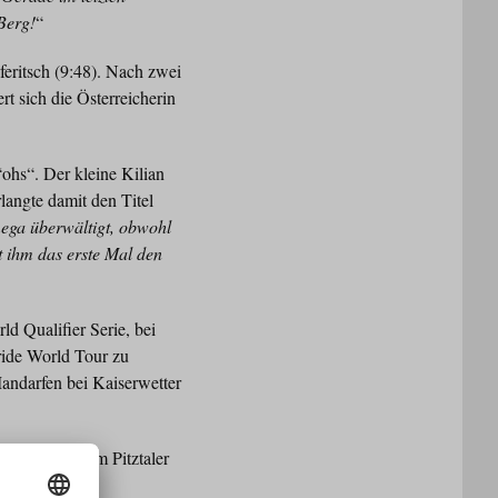
Berg!
“
feritsch (9:48). Nach zwei
rt sich die Österreicherin
“ohs“. Der kleine Kilian
langte damit den Titel
ega überwältigt, obwohl
 ihm das erste Mal den
d Qualifier Serie, bei
ride World Tour zu
andarfen bei Kaiserwetter
eluja und dem Pitztaler