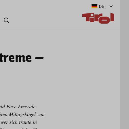
DE
Extreme –
ild Face Freeride
ären Mittagskogel von
wer sich traute in