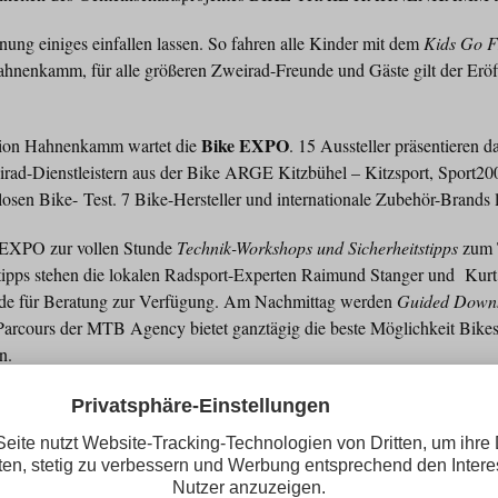
fnung einiges einfallen lassen. So fahren alle Kinder mit dem
Kids Go 
Hahnenkamm, für alle größeren Zweirad-Freunde und Gäste gilt der Eröf
Bike EXPO
tion Hahnenkamm wartet die
. 15 Aussteller präsentieren
irad-Dienstleistern aus der Bike ARGE Kitzbühel – Kitzsport, Sport20
osen Bike- Test. 7 Bike-Hersteller und internationale Zubehör-Brands 
r EXPO zur vollen Stunde
Technik-Workshops und Sicherheitstipps
zum 
ntipps stehen die lokalen Radsport-Experten Raimund Stanger und Kur
unde für Beratung zur Verfügung. Am Nachmittag werden
Guided Downh
-Parcours der MTB Agency bietet ganztägig die beste Möglichkeit Bikes
n.
ng