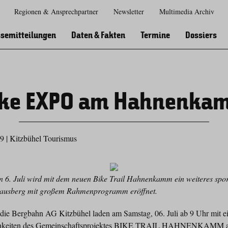
Regionen & Ansprechpartner
Newsletter
Multimedia Archiv
Zur
Zur
Zum
Zum
Suche
Hauptnavigation
Inhaltsbereich
Footer
semitteilungen
Daten & Fakten
Termine
Dossiers
ike EXPO am Hahnenka
19
|
Kitzbühel Tourismus
. Juli wird mit dem neuen Bike Trail Hahnenkamm ein weiteres spor
Hausberg mit großem Rahmenprogramm eröffnet.
die Bergbahn AG Kitzbühel laden am Samstag, 06. Juli ab 9 Uhr mit
lichkeiten des Gemeinschaftsprojektes BIKE TRAIL HAHNENKAMM 