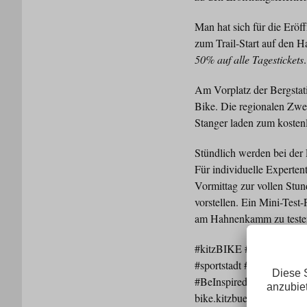
Man hat sich für die Eröf
zum Trail-Start auf den 
50% auf alle Tagestickets
.
Am Vorplatz der Bergsta
Bike. Die regionalen Zwe
Stanger laden zum kostenl
Stündlich werden bei de
Für individuelle Experte
Vormittag zur vollen St
vorstellen. Ein Mini-Test
am Hahnenkamm zu teste
#kitzBIKE #mybike
#sportstadt #kitzbühel
#BeInspiredKeepExplori
bike.kitzbuehel.com