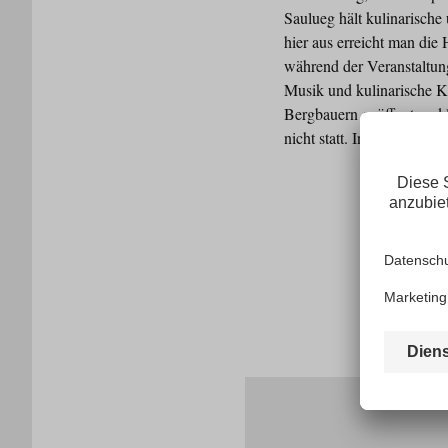
Saulueg hält kulinarisch
hier aus erreicht man di
während der Veranstaltung
Musik und kulinarische K
Bergbauern geöffnet und l
nicht statt. Infos unter: 