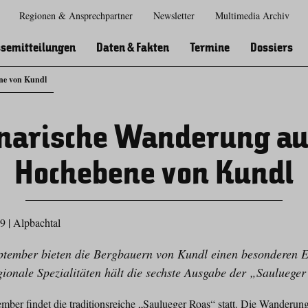
Regionen & Ansprechpartner
Newsletter
Multimedia Archiv
Zur
Zur
Zum
Zum
Suche
Hauptnavigation
Inhaltsbereich
Footer
semitteilungen
Daten & Fakten
Termine
Dossiers
ne von Kundl
narische Wanderung au
Hochebene von Kundl
19
|
Alpbachtal
ptember bieten die Bergbauern von Kundl einen besonderen 
ionale Spezialitäten hält die sechste Ausgabe der „Saulueger
mber findet die traditionsreiche „Saulueger Roas“ statt. Die Wanderu