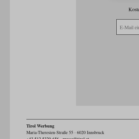
Koste
E-
Mail
Adresse
Tirol Werbung
Maria-Theresien-Straße 55 · 6020 Innsbruck
+43.512.5320-656
·
presse@tirol.at