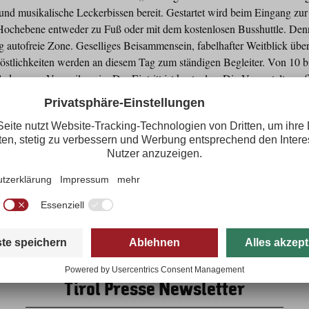
e und musikalische Leckerbissen bereit. Gestartet wird beim Eingang 
e Hochebene entweder zu Fuß oder mit dem kostenlosen Busshuttle. Denn
 autofreie Zone. Geselliges Beisammensein, fabelhafter Weitblick über 
östlichkeiten werden an diesem Tag zum ständigen Begleiter. Von 10 b
aden zum Verweilen ein. Der Eintritt ist kostenlos. Die Veranstaltung f
www.alpbachtal.at
Downloads
Tirol Presse Newsletter