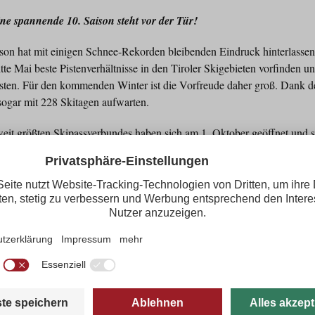
ne spannende 10. Saison steht vor der Tür!
son hat mit einigen Schnee-Rekorden bleibenden Eindruck hinterlasse
te Mai beste Pistenverhältnisse in den Tiroler Skigebieten vorfinden un
kosten. Für den kommenden Winter ist die Vorfreude daher groß. Dank 
sogar mit 228 Skitagen aufwarten.
eit größten Skipassverbundes haben sich am 1. Oktober geöffnet und s
,5 Monate. Länger geht´s kaum. Die ersten Partygäste ziehen wie gewoh
d Hintertuxer Gletscher ihre ersten Schwünge. Später folgt die Saisone
eten wie Pillerseetal, Serfaus-Fiss-Ladis oder der Ehrwalder Alm, in s
zbühel oder Ischgl/Galtür und in den „Geheimtipps“ wie Zahmer Kaise
aison endet dann erst Mitte Mai 2020 – oder eben nach 228 Tagen.
 Skifahren hat sich die Snow Card Tirol gerechnet. Oder nach 10 Tages
lverdienten Skiurlaub. Alle zusätzlichen Skitage in Tirol kommen als