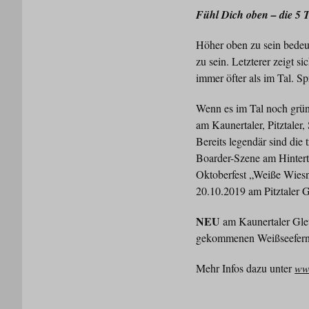
Fühl Dich oben – die 5 T
Höher oben zu sein bedeut
zu sein. Letzterer zeigt 
immer öfter als im Tal. Spr
Wenn es im Tal noch grün 
am Kaunertaler, Pitztaler,
Bereits legendär sind die 
Boarder-Szene am Hintert
Oktoberfest „Weiße Wiesn
20.10.2019 am Pitztaler 
NEU
am Kaunertaler Glets
gekommenen Weißseeferne
Mehr Infos dazu unter
www