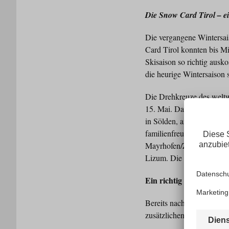
Die Snow Card Tirol – ei
Die vergangene Wintersai
Card Tirol konnten bis Mit
Skisaison so richtig aus
die heurige Wintersaison 
Die Drehkreuze des weltw
15. Mai. Das sind ganze 7
in Sölden, am Stubaier un
familienfreundlichen Gebi
Mayrhofen/Zillertal, Kit
Lizum. Die extra lange S
Ein richtig guter Deal!
Bereits nach rund 15 Mal
zusätzlichen Woche im woh