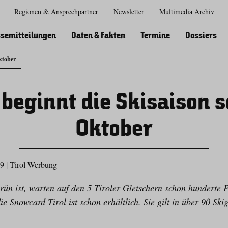
Regionen & Ansprechpartner
Newsletter
Multimedia Archiv
Zur
Zur
Zum
Zum
Suche
Hauptnavigation
Inhaltsbereich
Footer
semitteilungen
Daten & Fakten
Termine
Dossiers
ktober
l beginnt die Skisaison 
Oktober
19
|
Tirol Werbung
rün ist, warten auf den 5 Tiroler Gletschern schon hunderte 
ie Snowcard Tirol ist schon erhältlich. Sie gilt in über 90 Ski