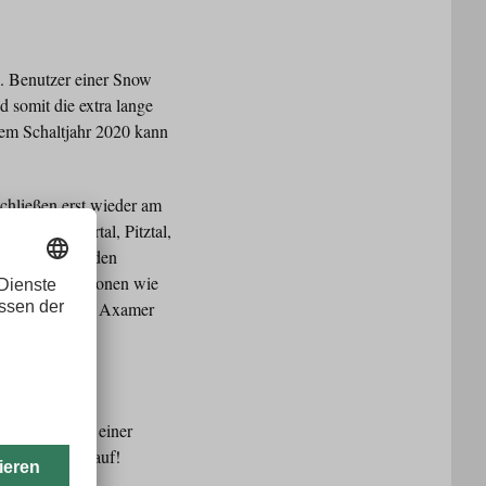
n. Benutzer einer Snow
d somit die extra lange
dem Schaltjahr 2020 kann
chließen erst wieder am
nt im Kaunertal, Pitztal,
röffnungen in den
portlichen Regionen wie
r, Lermoos oder Axamer
ausflügen und einer
 Extra oben drauf!