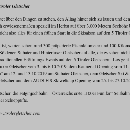
iroler Gletscher
et über den Dingen zu stehen, den Alltag hinter sich zu lassen und d
sich erwiesenermaßen speziell im Herbst auf über 3.000 Metern Seehöhe 
icht also alles für einen frühen Start in die Skisaison auf den 5 Tiroler
ist, warten schon rund 300 präparierte Pistenkilometer und 100 Kilom
 Söldener, Subaier und Hintertuxer Gletscher auf alle, die es schon nic
traditionellen Eröffnungs-Events auf den 5 Tiroler Gletschern. Los geht
uxer Gletscher vom 3. bis 6.10.2019, dem Kaunertal Opening vom 11. 
“ am 12. und 13.10.2019 am Stubaier Gletscher, dem Gletscher Ski 
Gletscher und dem AUDI FIS Skiweltcup Opening vom 25. bis 27.10.20
cher: die Falginjochbahn – Österreichs erste „100er-Funifor“ Seilbahn –
r-Schlepplifte.
.tirolergletscher.com