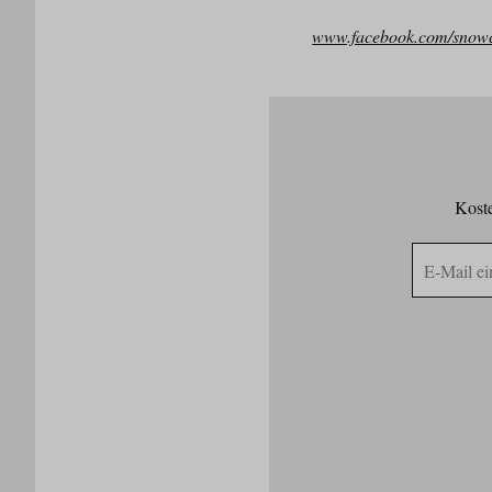
www.facebook.com/snowc
Koste
E-
Mail
Adresse