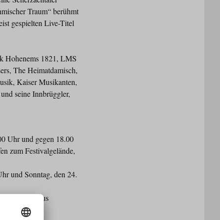
öhmischer Traum“ berühmt
st gespielten Live-Titel
sik Hohenems 1821, LMS
ssers, The Heimatdamisch,
musik, Kaiser Musikanten,
 und seine Innbrüggler,
00 Uhr und gegen 18.00
en zum Festivalgelände,
Uhr und Sonntag, den 24.
.
rd beim Gasthaus