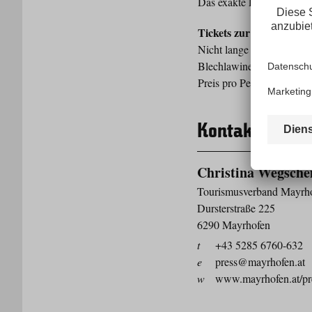
Das exakte Programm find
Tickets zur BLECHL
Nicht lange überlegen! Si
Blechlawine).
Preis pro Person: € 120,0
Kontakt
Christina Wegsche
Tourismusverband Mayrh
Dursterstraße 225
6290 Mayrhofen
t
+43 5285 6760-632
e
press@mayrhofen.at
w
www.mayrhofen.at/pr