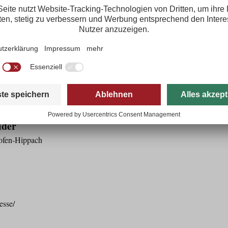
est du auf www.blechlawine.at.
AWINE
chere dir jetzt dein 4-Tages-Ticket für die Blechlawine 2020 auf myZill
0 im Vorverkauf, € 140,00 an der Tageskasse
ider
ofen-Hippach
esse/