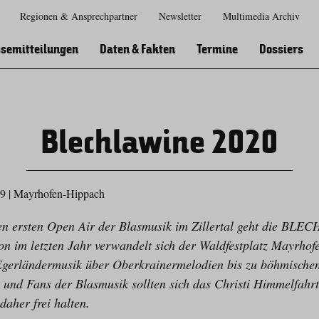
Regionen & Ansprechpartner
Newsletter
Multimedia Archiv
Zur
Zur
Zum
Zum
Suche
Hauptnavigation
Inhaltsbereich
Footer
semitteilungen
Daten & Fakten
Termine
Dossiers
Blechlawine 2020
19
|
Mayrhofen-Hippach
en ersten Open Air der Blasmusik im Zillertal geht die BLE
n im letzten Jahr verwandelt sich der Waldfestplatz Mayrhofe
Egerländermusik über Oberkrainermelodien bis zu böhmische
e und Fans der Blasmusik sollten sich das Christi Himmelfa
daher frei halten.