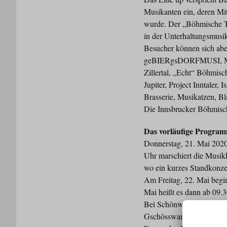
Musikanten ein, deren Mi
wurde. Der „Böhmische Tra
in der Unterhaltungsmusi
Besucher können sich abe
geBIERgsDORFMUSI, Meeb
Zillertal, „Echt“ Böhmisc
Jupiter, Project Inntaler
Brasserie, Musikatzen, Bl
Die Innsbrucker Böhmisch
Das vorläufige Prog
Donnerstag, 21. Mai 202
Uhr marschiert die Musik
wo ein kurzes Standkonzert
Am Freitag, 22. Mai begi
Mai heißt es dann ab 09
Bei Schönwetter bietet s
Gschösswand und in der 