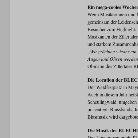
Ein mega-cooles Woche
Wenn Musikerinnen und 
gemeinsam der Leidenscha
Besucher zum Highlight.
Musikanten der Zillertaler
und starkem Zusammenhalt
„Wir möchten wieder ein 
Augen und Ohren werden ge
Obmann des Zillertaler B
Die Location der BL
Der Waldfestplatz in May
Auch in diesem Jahr heiß
Scheulingwald, umgeben v
präsentiert: Brassbands,
Blasmusik wird dargebote
Die Musik der BLEC
Das Line up verspricht B