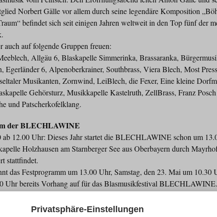
tglied Norbert Gälle vor allem durch seine legendäre Komposition „B
um“ befindet sich seit einigen Jahren weltweit in den Top fünf der mei
k.
r auch auf folgende Gruppen freuen:
lech, Allgäu 6, Blaskapelle Simmerinka, Brassaranka, Bürgermu
h, Egerländer 6, Alpenoberkrainer, Southbrass, Viera Blech, Most Pre
, Isseltaler Musikanten, Zornwind, LeiBlech, die Fexer, Eine kleine Dorf
askapelle Gehörsturz, Musikkapelle Kastelruth, ZellBrass, Franz Posch
e und Patscherkofelklang.
ramm der BLECHLAWINE
0 ab 12.00 Uhr: Dieses Jahr startet die BLECHLAWINE schon um 13.
kapelle Holzhausen am Starnberger See aus Oberbayern durch Mayrhof
 stattfindet.
nnt das Festprogramm um 13.00 Uhr, Samstag, den 23. Mai um 10.30 
.30 Uhr bereits Vorhang auf für das Blasmusikfestival BLECHLAWINE
ich eine Fahrt auf den Berg bestens an, denn am Actionberg Penken wi
Kasermandlalm musiziert.