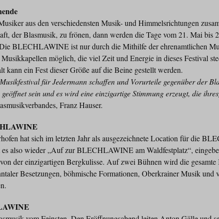
nende
Musiker aus den verschiedensten Musik- und Himmelsrichtungen zu
ft, der Blasmusik, zu frönen, dann werden die Tage vom 21. Mai bis 2
 Die BLECHLAWINE ist nur durch die Mithilfe der ehrenamtlichen Mu
 Musikkapellen möglich, die viel Zeit und Energie in dieses Festival st
 kann ein Fest dieser Größe auf die Beine gestellt werden.
Musikfestival für Jedermann schaffen und Vorurteile gegenüber der Bl
öffnet sein und es wird eine einzigartige Stimmung erzeugt, die ihres
lasmusikverbandes, Franz Hauser.
ECHLAWINE
rhofen hat sich im letzten Jahr als ausgezeichnete Location für die
t es also wieder „Auf zur BLECHLAWINE am Waldfestplatz“, eingebet
on der einzigartigen Bergkulisse. Auf zwei Bühnen wird die gesamte 
 Inntaler Besetzungen, böhmische Formationen, Oberkrainer Musik und 
n.
HLAWINE
lasmusik vom Feinsten. Den Eröffnungsabend leiten Anton Gälle und se