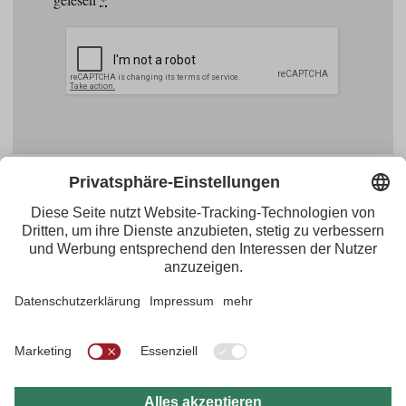
Facebook
YouTube
Blogger
Instagram
Pinterest
Feed
Tirol Werbung
Maria-Theresien-Straße 55 · 6020 Innsbruck
+43.512.5320-656
·
presse@tirol.at
RSS-Feeds
Impressum
Datenschutzerklärung
Barrierefreiheitserklärung