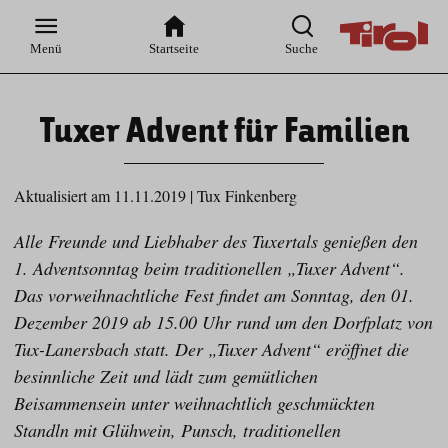
Zur
Zur
Zum
Zum
Suche
Hauptnavigation
Inhaltsbereich
Footer
Menü
Startseite
Suche
Tuxer Advent für Familien
Aktualisiert am 11.11.2019
|
Tux Finkenberg
Alle Freunde und Liebhaber des Tuxertals genießen den
1. Adventsonntag beim traditionellen „Tuxer Advent“.
Das vorweihnachtliche Fest findet am Sonntag, den 01.
Dezember 2019 ab 15.00 Uhr rund um den Dorfplatz von
Tux-Lanersbach statt. Der „Tuxer Advent“ eröffnet die
besinnliche Zeit und lädt zum gemütlichen
Beisammensein unter weihnachtlich geschmückten
Standln mit Glühwein, Punsch, traditionellen