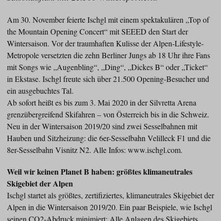
Am 30. November feierte Ischgl mit einem spektakulären „Top of
the Mountain Opening Concert“ mit SEEED den Start der
Wintersaison. Vor der traumhaften Kulisse der Alpen-Lifestyle-
Metropole versetzten die zehn Berliner Jungs ab 18 Uhr ihre Fans
mit Songs wie „Augenbling“, „Ding“, „Dickes B“ oder „Ticket“
in Ekstase. Ischgl freute sich über 21.500 Opening-Besucher und
ein ausgebuchtes Tal.
Ab sofort heißt es bis zum 3. Mai 2020 in der Silvretta Arena
grenzübergreifend Skifahren – von Österreich bis in die Schweiz.
Neu in der Wintersaison 2019/20 sind zwei Sesselbahnen mit
Hauben und Sitzheizung: die 6er-Sesselbahn Velilleck F1 und die
8er-Sesselbahn Visnitz N2. Alle Infos: www.ischgl.com.
Weil wir keinen Planet B haben: größtes klimaneutrales
Skigebiet der Alpen
Ischgl startet als größtes, zertifiziertes, klimaneutrales Skigebiet der
Alpen in die Wintersaison 2019/20. Ein paar Beispiele, wie Ischgl
seinen CO2-Abdruck minimiert: Alle Anlagen des Skigebiets