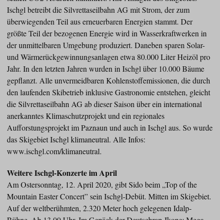
Ischgl betreibt die Silvrettaseilbahn AG mit Strom, der zum
überwiegenden Teil aus erneuerbaren Energien stammt. Der
größte Teil der bezogenen Energie wird in Wasserkraftwerken in
der unmittelbaren Umgebung produziert. Daneben sparen Solar-
und Wärmerückgewinnungsanlagen etwa 80.000 Liter Heizöl pro
Jahr. In den letzten Jahren wurden in Ischgl über 10.000 Bäume
gepflanzt. Alle unvermeidbaren Kohlenstoffemissionen, die durch
den laufenden Skibetrieb inklusive Gastronomie entstehen, gleicht
die Silvrettaseilbahn AG ab dieser Saison über ein international
anerkanntes Klimaschutzprojekt und ein regionales
Aufforstungsprojekt im Paznaun und auch in Ischgl aus. So wurde
das Skigebiet Ischgl klimaneutral. Alle Infos:
www.ischgl.com/klimaneutral.
Weitere Ischgl-Konzerte im April
Am Ostersonntag, 12. April 2020, gibt Sido beim „Top of the
Mountain Easter Concert” sein Ischgl-Debüt. Mitten im Skigebiet.
Auf der weltberühmten, 2.320 Meter hoch gelegenen Idalp-
Bühne. Ab 13.00 Uhr. Im Gepäck der Deutschrap-Ikone: Mega-