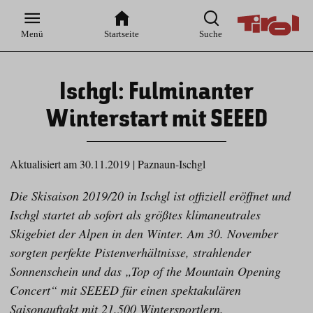
Zur
Zur
Zum
Zum
Suche
Hauptnavigation
Inhaltsbereich
Footer
Menü
Startseite
Suche
Ischgl: Fulminanter
Winterstart mit SEEED
Aktualisiert am 30.11.2019
|
Paznaun-Ischgl
Die Skisaison 2019/20 in Ischgl ist offiziell eröffnet und
Ischgl startet ab sofort als größtes klimaneutrales
Skigebiet der Alpen in den Winter. Am 30. November
sorgten perfekte Pistenverhältnisse, strahlender
Sonnenschein und das „Top of the Mountain Opening
Concert“ mit SEEED für einen spektakulären
Saisonauftakt mit 21.500 Wintersportlern.