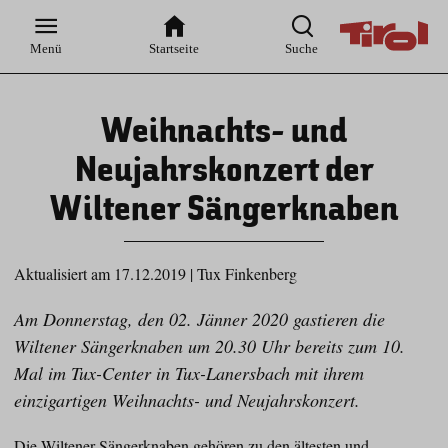
Zur
Zur
Zum
Zum
Suche
Hauptnavigation
Inhaltsbereich
Footer
Menü
Startseite
Suche
Weihnachts- und
Neujahrskonzert der
Wiltener Sängerknaben
Aktualisiert am 17.12.2019
|
Tux Finkenberg
Am Donnerstag, den 02. Jänner 2020 gastieren die
Wiltener Sängerknaben um 20.30 Uhr bereits zum 10.
Mal im Tux-Center in Tux-Lanersbach mit ihrem
einzigartigen Weihnachts- und Neujahrskonzert.
Die Wiltener Sängerknaben gehören zu den ältesten und