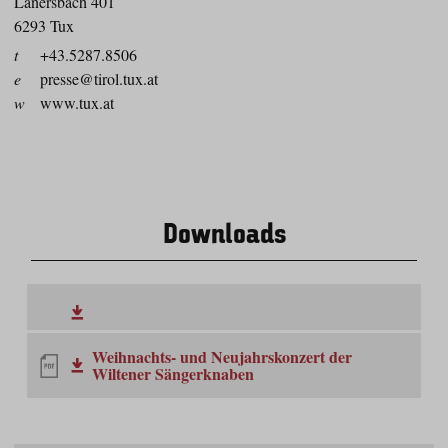
Lanersbach 401
6293 Tux
t
+43.5287.8506
e
presse@tirol.tux.at
w
www.tux.at
Downloads
Weihnachts- und Neujahrskonzert der
Wiltener Sängerknaben