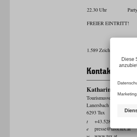
22.30 Uhr Party in 
FREIER EINTRITT!
1.589 Zeichen, Abdruck H
Kontakt
Katharina Kreidl
Tourismusverband Tux Fi
Lanersbach 401
6293 Tux
t
+43.5287.8506
e
presse@tirol.tux.at
w
www.tux.at