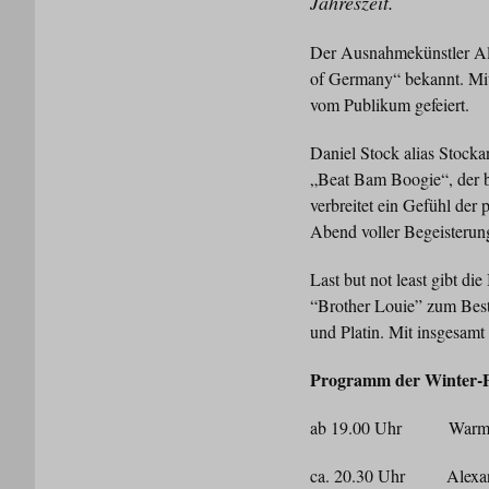
Jahreszeit.
Der Ausnahmekünstler Ale
of Germany“ bekannt. Mit
vom Publikum gefeiert.
Daniel Stock alias Stocka
„Beat Bam Boogie“, der be
verbreitet ein Gefühl de
Abend voller Begeisterun
Last but not least gibt d
“Brother Louie” zum Best
und Platin. Mit insgesamt
Programm der Winter-Pa
ab 19.00 Uhr Warm-U
ca. 20.30 Uhr Alexande