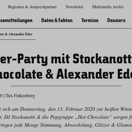
Regionen & Ansprechpartner
Newsletter
Multimedia Archiv
Zur
Zur
Zum
Zum
Suche
Hauptnavigation
Inhaltsbereich
Footer
semitteilungen
Daten & Fakten
Termine
Dossiers
late & Alexander Eder
er-Party mit Stockanotti
hocolate & Alexander Ed
20
|
Tux Finkenberg
 sich am Donnerstag, den 13. Februar 2020 zur heißen Winte
, DJ Stockanotti & die Popgruppe „Hot Chocolate“ sorgen fü
ngen jede Menge Stimmung, Abwechslung, Glitzer & Glamour 