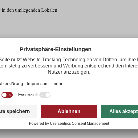
den umliegenden Lokalen
onorafrei, Belegexemplar erbeten!
nkenberg