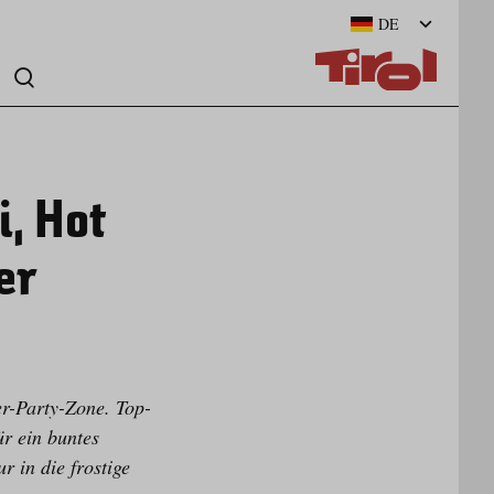
DE
, Hot
er
r-Party-Zone. Top-
r ein buntes
in die frostige