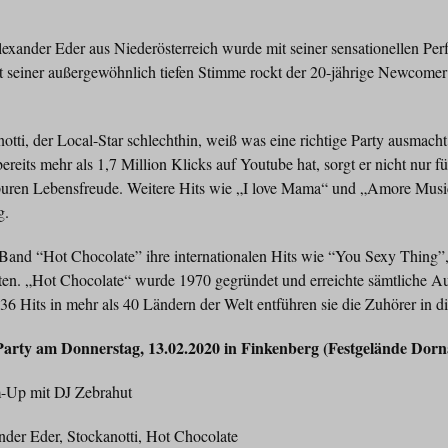
xander Eder aus Niederösterreich wurde mit seiner sensationellen Pe
 seiner außergewöhnlich tiefen Stimme rockt der 20-jährige Newcome
notti, der Local-Star schlechthin, weiß was eine richtige Party ausmac
reits mehr als 1,7 Million Klicks auf Youtube hat, sorgt er nicht nur f
r puren Lebensfreude. Weitere Hits wie „I love Mama“ und „Amore Musi
g.
ie Band “Hot Chocolate” ihre internationalen Hits wie “You Sexy Thing”,
en. „Hot Chocolate“ wurde 1970 gegründet und erreichte sämtliche A
 36 Hits in mehr als 40 Ländern der Welt entführen sie die Zuhörer in d
rty am Donnerstag, 13.02.2020 in Finkenberg (Festgelände Dorn
p mit DJ Zebrahut
r Eder, Stockanotti, Hot Chocolate