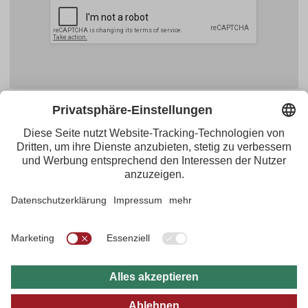
Facebook
YouTube
Blogger
Instagram
Pinterest
Feed
Tirol Werbung
Maria-Theresien-Straße 55 · 6020 Innsbruck
+43.512.5320-656
·
presse@tirol.at
RSS-Feeds
Impressum
Datenschutzerklärung
Barrierefreiheitserklärung
AGBs
FAQs