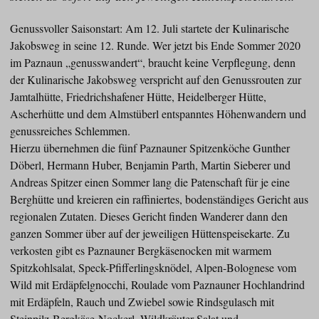
Genussvoller Saisonstart: Am 12. Juli startete der Kulinarische
Jakobsweg in seine 12. Runde. Wer jetzt bis Ende Sommer 2020
im Paznaun „genusswandert“, braucht keine Verpflegung, denn
der Kulinarische Jakobsweg verspricht auf den Genussrouten zur
Jamtalhütte, Friedrichshafener Hütte, Heidelberger Hütte,
Ascherhütte und dem Almstüberl entspanntes Höhenwandern und
genussreiches Schlemmen.
Hierzu übernehmen die fünf Paznauner Spitzenköche Gunther
Döberl, Hermann Huber, Benjamin Parth, Martin Sieberer und
Andreas Spitzer einen Sommer lang die Patenschaft für je eine
Berghütte und kreieren ein raffiniertes, bodenständiges Gericht aus
regionalen Zutaten. Dieses Gericht finden Wanderer dann den
ganzen Sommer über auf der jeweiligen Hüttenspeisekarte. Zu
verkosten gibt es Paznauner Bergkäsenocken mit warmem
Spitzkohlsalat, Speck-Pfifferlingsknödel, Alpen-Bolognese vom
Wild mit Erdäpfelgnocchi, Roulade vom Paznauner Hochlandrind
mit Erdäpfeln, Rauch und Zwiebel sowie Rindsgulasch mit
Steinpilz-Bergkäse-Nockerl, Wildkräuter-Salat und