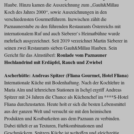
Haube. Hinzu kamen die Auszeichnung zum „Gault&Millau
Koch des Jahres 2000“, sowie Auszeichnungen in den
verschiedensten Gourmetführern. Inzwischen zählt die
Paznaunerstube zu den führenden Restaurants Österreichs mit
internationalem Ruf und auch Sieberer`s Heimatbühne wurde
mehrfach ausgezeichnet. Seit 2019 verzeichnet Martin Sieberer in
seinen zwei Restaurants sieben Gault&Millau Hauben. Sein
Roulade vom Paznauner
Gericht für das Almstüberl:
Hochlandrind mit Erdäpfel, Rauch und Zwiebel
Ascherhütte: Andreas Spitzer (Fliana Gourmet, Hotel Fliana)
Internationale Küche mit Bodenhaftung. Nach der Kochlehre in
Maria Alm und lehrreichen Stationen in Ischgl ergriff Andreas
Spitzer mit 24 Jahren die Chance als Küchenchef im ****S-Hotel
Fliana durchzustarten. Heute holt er sich die besten Lebensmittel
aus der ganzen Welt und versucht sie mit den heimischen
Produkten und Kostbarkeiten aus dem Paznaun zu verbinden.
Dabei tüftelt er an Texturen, Farbkombinationen und
Geschmäckern. Spitzers Küche ist weltoffen und gleichzeitig