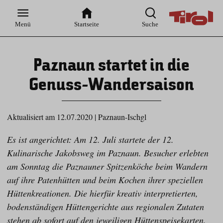
Zur
Zur
Zum
Zum
Suche
Hauptnavigation
Inhaltsbereich
Footer
Menü
Startseite
Suche
Paznaun startet in die
Genuss-Wandersaison
Aktualisiert am 12.07.2020
|
Paznaun-Ischgl
Es ist angerichtet: Am 12. Juli startete der 12.
Kulinarische Jakobsweg im Paznaun. Besucher erlebten
am Sonntag die Paznauner Spitzenköche beim Wandern
auf ihre Patenhütten und beim Kochen ihrer speziellen
Hüttenkreationen. Die hierfür kreativ interpretierten,
bodenständigen Hüttengerichte aus regionalen Zutaten
stehen ab sofort auf den jeweiligen Hüttenspeisekarten.