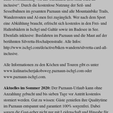
inclusive“. Durch die kostenlose Nutzung der Seil- und
Sesselbahnen im gesamten Paznaun sind alle Mountainbike Trails,
Wanderrouten und Al-men frei zugänglich. Wer nach dem Sport
eine Abkühlung braucht, erfrischt sich kostenlos in den Frei- und
Hallenbädern in Ischgl und Galtür sowie im Badesee in See.
Ebenfalls inklusive: Busfahrten im Paznaun und die Maut auf der
berühmten Silvretta-Hochalpenstraße. Alle Infos:
http://www.ischgl.com/de/active/biken-wandern/silvretta-card-all-
inclusive.
Alle Informationen zu den Köchen und Touren gibt es unter
www.kulinarischerjakobsweg.paznaun-ischgl.com oder
www.paznaun-ischgl.com.
Aktuelles im Sommer 2020:
Der Paznaun-Urlaub kann ohne
Anzahlung gebucht und bis sieben Tage vor Antritt kostenlos
storniert werden. Gut zu wissen: Gäste genießen ihre Qualitytime
im Paznaun entspannt und garantiert 100% sorgenfrei. Dabei
sorgen die Gast-geber nicht nur mit Leidenschaft und Hingabe für