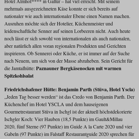
Hotel Almhof**** in Galtür – hat viel erreicht. Mit seinem
mehrmals ausgezeichneten Käse konnte er sich bereits auf
nationaler wie auch internationaler Ebene einen Namen machen.
Ausruhen möchte sich der Hotelier, Küchenmeister und
leidenschaftliche Senner auf seinen Lorbeeren nicht. Auch heute
noch lässt er sich sowohl von internationalen als auch nationalen,
aber natürlich allen voran regionalen Produkten und Gerichten
inspirieren. Ob Sennerei oder Küche, er ist immer auf der Suche
nach Neuem, um sich von der Masse abzuheben. Sein Gericht für
Paznauner Bergkäsenocken mit warmen
die Jamtalhütte:
Spitzkohlsalat
Friedrichshafener Hütte: Benjamin Parth (Stüva, Hotel Yscla)
„Jeden Tag besser werden“ ist das Credo von Benjamin Parth. Der
Küchenchef im Hotel YSCLA und dem hauseigenen
Gourmetrestaurant Stüva in Ischgl ist der aktuell höchstdekorierte
Ischgler Koch: Vier Hauben (18,5 Punkte) im Gault&Millau
2020, fünf Sterne (97 Punkte) im Guide A la Carte 2020 und vier
Gabeln (97 Punkte) im Falstaff Restaurantguide 2020 sprechen für