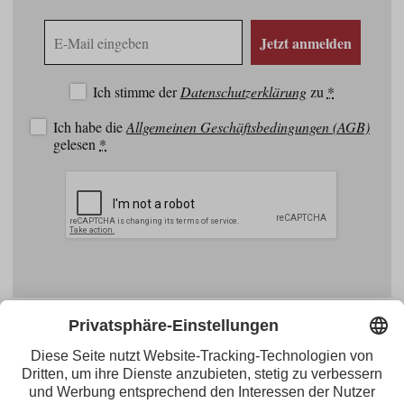
E-
Jetzt anmelden
Mail
Adresse
Ich stimme der
Datenschutzerklärung
zu
*
Ich habe die
Allgemeinen Geschäftsbedingungen (AGB)
gelesen
*
Facebook
YouTube
Blogger
Instagram
Pinterest
Feed
Tirol Werbung