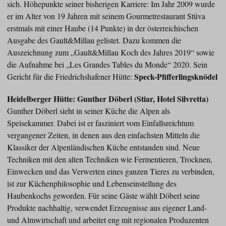
sich. Höhepunkte seiner bisherigen Karriere: Im Jahr 2009 wurde
er im Alter von 19 Jahren mit seinem Gourmetrestaurant Stüva
erstmals mit einer Haube (14 Punkte) in der österreichischen
Ausgabe des Gault&Millau gelistet. Dazu kommen die
Auszeichnung zum „Gault&Millau Koch des Jahres 2019“ sowie
die Aufnahme bei „Les Grandes Tables du Monde“ 2020. Sein
Speck-Pfifferlingsknödel
Gericht für die Friedrichshafener Hütte:
Heidelberger Hütte: Gunther Döberl (Stiar, Hotel Silvretta)
Gunther Döberl sieht in seiner Küche die Alpen als
Speisekammer. Dabei ist er fasziniert vom Einfallsreichtum
vergangener Zeiten, in denen aus den einfachsten Mitteln die
Klassiker der Alpenländischen Küche entstanden sind. Neue
Techniken mit den alten Techniken wie Fermentieren, Trocknen,
Einwecken und das Verwerten eines ganzen Tieres zu verbinden,
ist zur Küchenphilosophie und Lebenseinstellung des
Haubenkochs geworden. Für seine Gäste wählt Döberl seine
Produkte nachhaltig, verwendet Erzeugnisse aus eigener Land-
und Almwirtschaft und arbeitet eng mit regionalen Produzenten