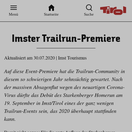
Zur
Zur
Zum
Zum
Suche
Hauptnavigation
Inhaltsbereich
Footer
Menü
Startseite
Suche
Imster Trailrun-Premiere
Aktualisiert am 30.07.2020
|
Imst Tourismus
Auf diese Event-Premiere hat die Trailrun-Community in
diesem so schwierigen Jahr sehnsüchtig gewartet. Nach
der massiven Absagenflut wegen des neuartigen Corona-
Virus dürfte das Debüt des Starkenberger Homerun am
19. September in Imst/Tirol eines der ganz wenigen
Trailrun-Events sein, das 2020 überhaupt stattfinden
kann.