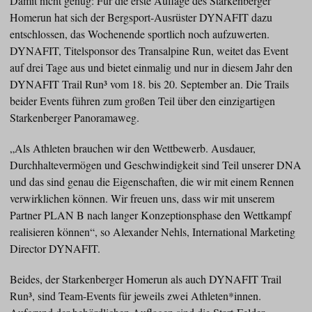
Damit nicht genug: Für die erste Auflage des Starkenberger
Homerun hat sich der Bergsport-Ausrüster DYNAFIT dazu
entschlossen, das Wochenende sportlich noch aufzuwerten.
DYNAFIT, Titelsponsor des Transalpine Run, weitet das Event
auf drei Tage aus und bietet einmalig und nur in diesem Jahr den
DYNAFIT Trail Run³ vom 18. bis 20. September an. Die Trails
beider Events führen zum großen Teil über den einzigartigen
Starkenberger Panoramaweg.
„Als Athleten brauchen wir den Wettbewerb. Ausdauer,
Durchhaltevermögen und Geschwindigkeit sind Teil unserer DNA
und das sind genau die Eigenschaften, die wir mit einem Rennen
verwirklichen können. Wir freuen uns, dass wir mit unserem
Partner PLAN B nach langer Konzeptionsphase den Wettkampf
realisieren können“, so Alexander Nehls, International Marketing
Director DYNAFIT.
Beides, der Starkenberger Homerun als auch DYNAFIT Trail
Run³, sind Team-Events für jeweils zwei Athleten*innen.