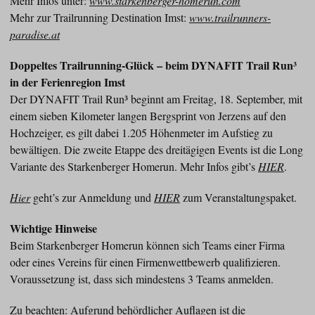
Mehr Infos unter:
www.starkenberger-homerun.com
Mehr zur Trailrunning Destination Imst:
www.trailrunners-
paradise.at
Doppeltes Trailrunning-Glück – beim DYNAFIT Trail Run³
in der Ferienregion Imst
Der DYNAFIT Trail Run³ beginnt am Freitag, 18. September, mit
einem sieben Kilometer langen Bergsprint von Jerzens auf den
Hochzeiger, es gilt dabei 1.205 Höhenmeter im Aufstieg zu
bewältigen. Die zweite Etappe des dreitägigen Events ist die Long
Variante des Starkenberger Homerun. Mehr Infos gibt’s
HIER
.
Hier
geht’s zur Anmeldung und
HIER
zum Veranstaltungspaket.
Wichtige Hinweise
Beim Starkenberger Homerun können sich Teams einer Firma
oder eines Vereins für einen Firmenwettbewerb qualifizieren.
Voraussetzung ist, dass sich mindestens 3 Teams anmelden.
Zu beachten: Aufgrund behördlicher Auflagen ist die