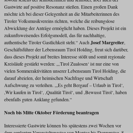
Gastwirte auf positive Resonanz stießen. Einen großen Dank
möchte ich bei dieser Gelegenheit an die Mitarbeiterinnen des
Tiroler Volksmusikvereins richten, welche die reibungslose
Abwicklung der Anträge ermöglicht haben. Dieses Projekt ist ein
zukunftsweisendes Erfolgsmodell, das für nachhaltige,
Josef Margreiter
authentische Tiroler Gastlichkeit steht.“ Auch
,
Geschäftsführer der Lebensraum Tirol Holding, freut sich darüber,
dass dieses Projekt auf breites Interesse stößt und somit regionale
Kreisläufe gestärkt werden: „‚Tirol Zualosen‘ ist nur eine von
vielen Sommeraktivitäten unserer Lebensraum Tirol Holding, die
darauf abzielen, der heimischen Nachfrage und Wirtschaft
Aufschwung zu verleihen. „,Es geht Bergauf – Urlaub in Tirol‘,
,Wir kaufen in Tirol‘, ,Qualität Tirol‘, und ‚Bewusst Tirol‘, haben
ebenfalls guten Anklang gefunden.“
Noch bis Mitte Oktober Förderung beantragen
Interessierte Gastwirte können bis spätestens zwei Wochen vor
dem geplanten Veranstaltungstag von Montag bis Donnerstag, 8