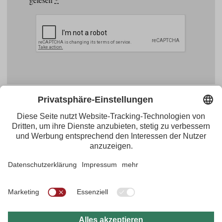
Facebook
YouTube
Blogger
Instagram
Pinterest
Feed
Tirol Werbung
Maria-Theresien-Straße 55 · 6020 Innsbruck
+43.512.5320-656
·
presse@tirol.at
RSS-Feeds
Impressum
Datenschutzerklärung
Barrierefreiheitserklärung