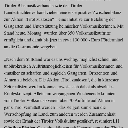
Tiroler Blasmusikverband sowie der Tiroler
Landestrachtenverband ziehen eine erste positive Zwischenbilanz
zur Aktion „Tirol zualosen“ – eine Initiative zur Belebung der
Gastgärten und Unterstützung heimischer VolksmusikerInnen. Mit
Stand heute, Montag, wurden über 350 Volksmusikauftritte
ermöglicht und damit bis jetzt in etwa 130.000,- Euro Fördermittel
an die Gastronomie vergeben.
„Nach dem Stillstand war es uns wichtig, möglichst schnell und
unbürokratisch Auftrittsmöglichkeiten für Volksmusikerinnen und
-musiker zu schaffen und zugleich Gastgärten, Ortszentren und
Almen zu beleben. Die Aktion ,Tirol zualosen‘, die in kürzester
Zeit realisiert werden konnte, erweist sich dabei als absolutes
Erfolgskonzept. Allein am vergangenen Wochenende konnten
vom Tiroler Volksmusikverein über 70 Auftritte auf Almen in
ganz Tirol vermittelt werden – das steigert zum einen die
Wertschöpfung im Land, zum anderen werden Zusammenhalt
sowie der Erhalt der Tiroler Volkskultur gestärkt“, resümiert LH
Günther Platter
. Gastwirte können mit Unterstützung des Tiroler