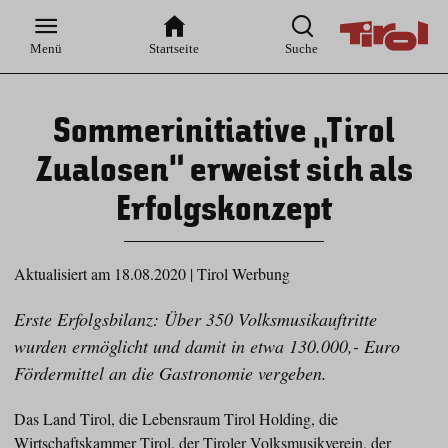
Zur
Zur
Zum
Zum
Suche
Hauptnavigation
Inhaltsbereich
Footer
Menü
Startseite
Suche
Sommerinitiative „Tirol
Zualosen“ erweist sich als
Erfolgskonzept
Aktualisiert am 18.08.2020
|
Tirol Werbung
Erste Erfolgsbilanz: Über 350 Volksmusikauftritte
wurden ermöglicht und damit in etwa 130.000,- Euro
Fördermittel an die Gastronomie vergeben.
Das Land Tirol, die Lebensraum Tirol Holding, die
Wirtschaftskammer Tirol, der Tiroler Volksmusikverein, der