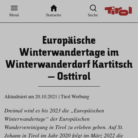
Zur
Zur
Zum
Zum
Suche
Hauptnavigation
Inhaltsbereich
Footer
Menü
Startseite
Suche
Europäische
Winterwandertage im
Winterwanderdorf Kartitsch
– Osttirol
Aktualisiert am 20.10.2021
|
Tirol Werbung
Dreimal wird es bis 2023 die „Europäischen
Winterwandertage“ der Europäischen
Wandervereinigung in Tirol zu erleben geben. Auf St.
Johann in Tirol im Jahr 2020 folgt im März 2022 die