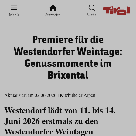
Zur
Zur
Zum
Zum
Suche
Hauptnavigation
Inhaltsbereich
Footer
Menü
Startseite
Suche
Premiere für die
Westendorfer Weintage:
Genussmomente im
Brixental
Aktualisiert am 02.06.2026
|
Kitzbüheler Alpen
Westendorf lädt von 11. bis 14.
Juni 2026 erstmals zu den
Westendorfer Weintagen