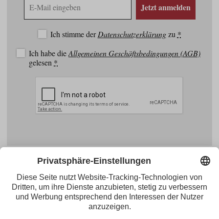
E-
Jetzt anmelden
Mail
Adresse
Ich stimme der
Datenschutzerklärung
zu
*
Ich habe die
Allgemeinen Geschäftsbedingungen (AGB)
gelesen
*
Facebook
YouTube
Blogger
Instagram
Pinterest
Feed
Tirol Werbung
Maria-Theresien-Straße 55 · 6020 Innsbruck