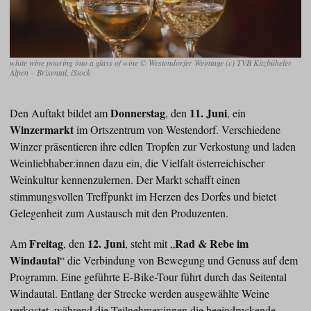
white wine pouring into a glass of wine © Westendorfer Weintage (c) TVB Kitzbüheler
Alpen – Brixental, iStock
Donnerstag
11. Juni
Den Auftakt bildet am
, den
, ein
Winzermarkt
im Ortszentrum von Westendorf. Verschiedene
Winzer präsentieren ihre edlen Tropfen zur Verkostung und laden
Weinliebhaber:innen dazu ein, die Vielfalt österreichischer
Weinkultur kennenzulernen. Der Markt schafft einen
stimmungsvollen Treffpunkt im Herzen des Dorfes und bietet
Gelegenheit zum Austausch mit den Produzenten.
Freitag
12. Juni
Rad & Rebe im
Am
, den
, steht mit „
Windautal
“ die Verbindung von Bewegung und Genuss auf dem
Programm. Eine geführte E-Bike-Tour führt durch das Seitental
Windautal. Entlang der Strecke werden ausgewählte Weine
verkostet, während die Teilnehmer:innen die beeindruckende