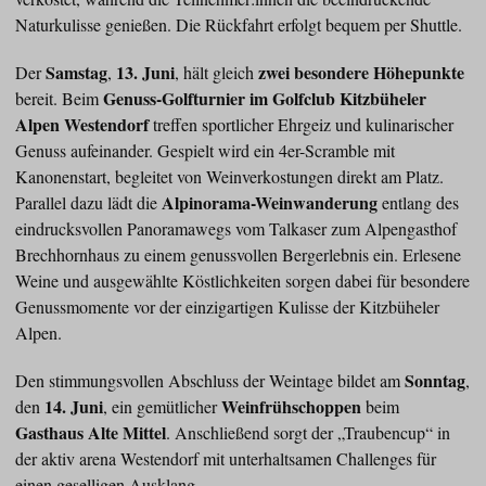
Naturkulisse genießen. Die Rückfahrt erfolgt bequem per Shuttle.
Samstag
13. Juni
zwei besondere Höhepunkte
Der
,
, hält gleich
Genuss-Golfturnier im Golfclub Kitzbüheler
bereit. Beim
Alpen Westendorf
treffen sportlicher Ehrgeiz und kulinarischer
Genuss aufeinander. Gespielt wird ein 4er-Scramble mit
Kanonenstart, begleitet von Weinverkostungen direkt am Platz.
Alpinorama-Weinwanderung
Parallel dazu lädt die
entlang des
eindrucksvollen Panoramawegs vom Talkaser zum Alpengasthof
Brechhornhaus zu einem genussvollen Bergerlebnis ein. Erlesene
Weine und ausgewählte Köstlichkeiten sorgen dabei für besondere
Genussmomente vor der einzigartigen Kulisse der Kitzbüheler
Alpen.
Sonntag
Den stimmungsvollen Abschluss der Weintage bildet am
,
14. Juni
Weinfrühschoppen
den
, ein gemütlicher
beim
Gasthaus Alte Mittel
. Anschließend sorgt der „Traubencup“ in
der aktiv arena Westendorf mit unterhaltsamen Challenges für
einen geselligen Ausklang.