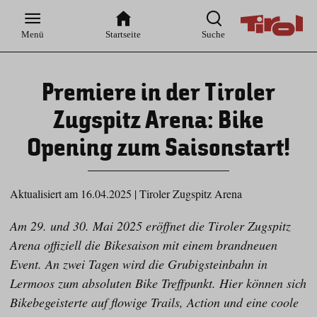
Zur
Zur
Zum
Zum
Suche
Hauptnavigation
Inhaltsbereich
Footer
Menü
Startseite
Suche
Premiere in der Tiroler
Zugspitz Arena: Bike
Opening zum Saisonstart!
Aktualisiert am 16.04.2025
|
Tiroler Zugspitz Arena
Am 29. und 30. Mai 2025 eröffnet die Tiroler Zugspitz
Arena offiziell die Bikesaison mit einem brandneuen
Event. An zwei Tagen wird die Grubigsteinbahn in
Lermoos zum absoluten Bike Treffpunkt. Hier können sich
Bikebegeisterte auf flowige Trails, Action und eine coole