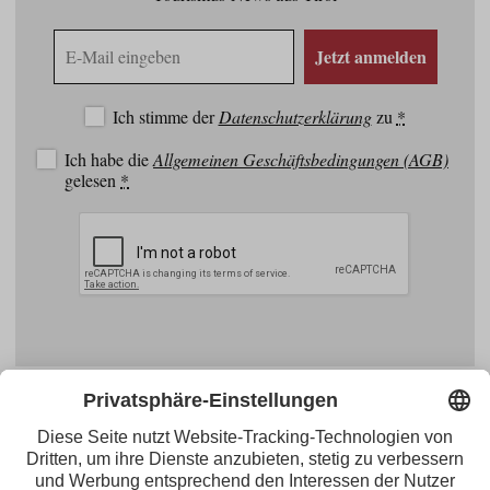
E-
Jetzt anmelden
Mail
Adresse
Ich stimme der
Datenschutzerklärung
zu
*
Ich habe die
Allgemeinen Geschäftsbedingungen (AGB)
gelesen
*
Facebook
YouTube
Blogger
Instagram
Pinterest
Feed