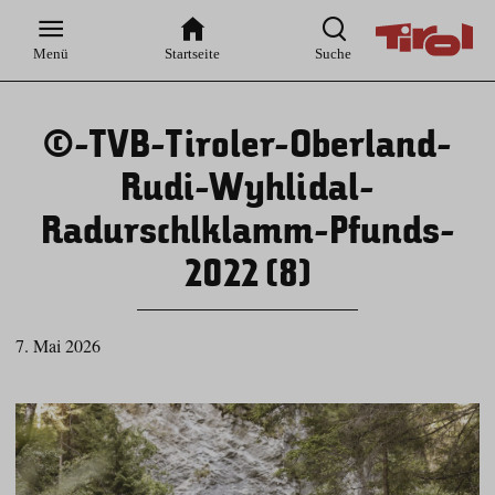
Zur
Zur
Zum
Zum
Suche
Hauptnavigation
Inhaltsbereich
Footer
Menü
Startseite
Suche
©-TVB-Tiroler-Oberland-
Rudi-Wyhlidal-
Radurschlklamm-Pfunds-
2022 (8)
7. Mai 2026