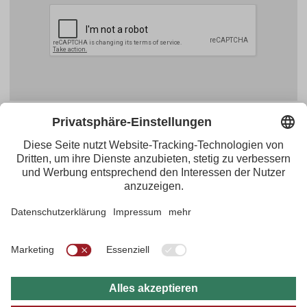
Facebook
YouTube
Blogger
Instagram
Pinterest
Feed
Tirol Werbung
Maria-Theresien-Straße 55 · 6020 Innsbruck
+43.512.5320-656
·
presse@tirol.at
RSS-Feeds
Impressum
Datenschutzerklärung
Barrierefreiheitserklärung
AGBs
FAQs