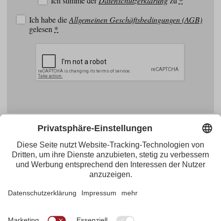
Ich stimme der
Datenschutzerklärung
zu
*
Ich habe die
Allgemeinen Geschäftsbedingungen (AGB)
gelesen
*
Facebook
YouTube
Blogger
Instagram
Pinterest
Feed
Tirol Werbung
Maria-Theresien-Straße 55 · 6020 Innsbruck
+43.512.5320-656
·
presse@tirol.at
RSS-Feeds
Impressum