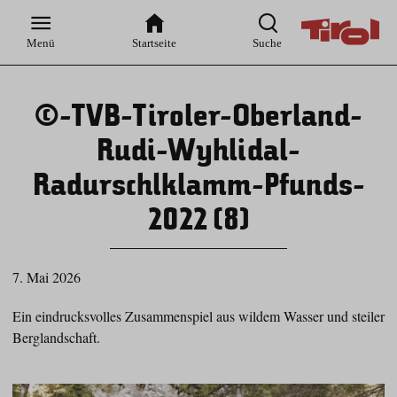
Zur
Zur
Zum
Zum
Suche
Hauptnavigation
Inhaltsbereich
Footer
Menü
Startseite
Suche
©-TVB-Tiroler-Oberland-
Rudi-Wyhlidal-
Radurschlklamm-Pfunds-
2022 (8)
7. Mai 2026
Ein eindrucksvolles Zusammenspiel aus wildem Wasser und steiler
Berglandschaft.