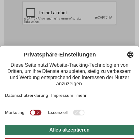
Facebook
YouTube
Blogger
Instagram
Pinterest
Feed
Tirol Werbung
Maria-Theresien-Straße 55 · 6020 Innsbruck
+43.512.5320-656
·
presse@tirol.at
RSS-Feeds
Impressum
Datenschutzerklärung
Barrierefreiheitserklärung
AGBs
FAQs