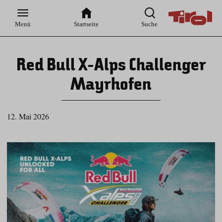
Zur
Zur
Zum
Zum
Suche
Hauptnavigation
Inhaltsbereich
Footer
Menü
Startseite
Suche
Red Bull X-Alps Challenger
Mayrhofen
12. Mai 2026