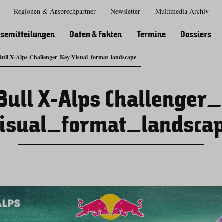
Regionen & Ansprechpartner
Newsletter
Multimedia Archiv
Zur
Zur
Zum
Zum
Suche
Hauptnavigation
Inhaltsbereich
Footer
semitteilungen
Daten & Fakten
Termine
Dossiers
Bull X-Alps Challenger_Key-Visual_format_landscape
Bull X-Alps Challenger
isual_format_landsca