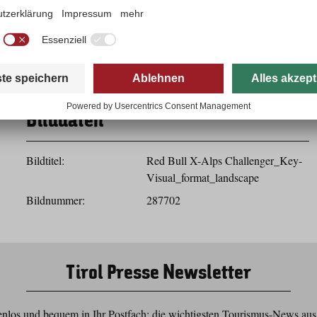
Herunterladen
Bilddaten
Bildtitel:
Red Bull X-Alps Challenger_Key-
Visual_format_landscape
Bildnummer:
287702
Tirol Presse Newsletter
nlos und bequem in Ihr Postfach: die wichtigsten Tourismus-News aus