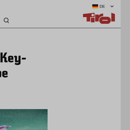
DE
_Key-
pe