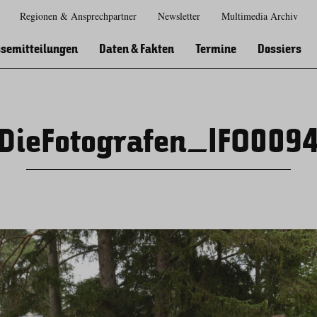
Regionen & Ansprechpartner
Newsletter
Multimedia Archiv
Zur
Zur
Zum
Zum
Suche
Hauptnavigation
Inhaltsbereich
Footer
semitteilungen
Daten & Fakten
Termine
Dossiers
DieFotografen_IFO009