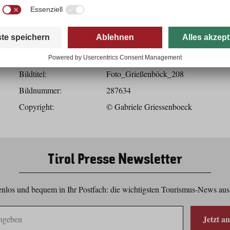
Herunterladen
Bilddaten
Bildtitel:
Foto_Grießenböck_208
Bildnummer:
287634
Copyright:
© Gabriele Griessenboeck
Tirol Presse Newsletter
nlos und bequem in Ihr Postfach: die wichtigsten Tourismus-News aus
Jetzt a