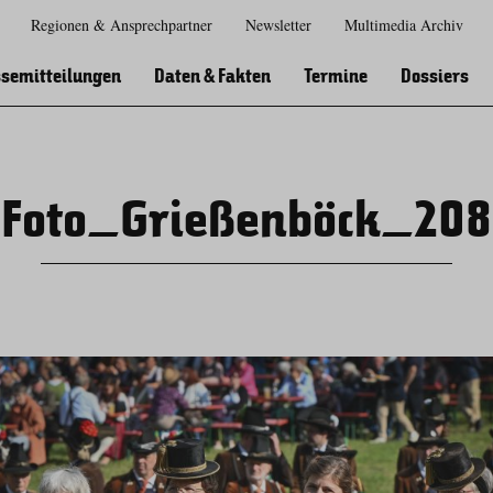
Regionen & Ansprechpartner
Newsletter
Multimedia Archiv
Zur
Zur
Zum
Zum
Suche
Hauptnavigation
Inhaltsbereich
Footer
semitteilungen
Daten & Fakten
Termine
Dossiers
Foto_Grießenböck_208