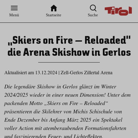
Zur
Zur
Zum
Zum
Suche
Hauptnavigation
Inhaltsbereich
Footer
Menü
Startseite
Suche
„Skiers on Fire – Reloaded“
die Arena Skishow in Gerlos
Aktualisiert am 13.12.2024
|
Zell-Gerlos Zillertal Arena
Die legendäre Skishow in Gerlos glänzt im Winter
2024/2025 wieder in einer neuen Dimension! Unter dem
packenden Motto „Skiers on Fire – Reloaded“
präsentieren die Skilehrer von Michis Schischule von
Ende Dezember bis Anfang März 2025 ein Spektakel
voller Action mit atemberaubenden Formationsfahrten
und faszinierenden Feuer- und Lichteffekten.