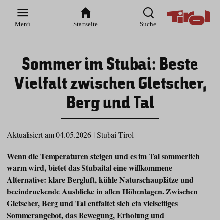
Zur
Zur
Zum
Zum
Suche
Hauptnavigation
Inhaltsbereich
Footer
Menü
Startseite
Suche
Sommer im Stubai: Beste
Vielfalt zwischen Gletscher,
Berg und Tal
Aktualisiert am 04.05.2026
|
Stubai Tirol
Wenn die Temperaturen steigen und es im Tal sommerlich
warm wird, bietet das Stubaital eine willkommene
Alternative: klare Bergluft, kühle Naturschauplätze und
beeindruckende Ausblicke in allen Höhenlagen. Zwischen
Gletscher, Berg und Tal entfaltet sich ein vielseitiges
Sommerangebot, das Bewegung, Erholung und