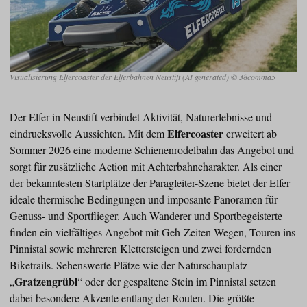
Visualisierung Elfercoaster der Elferbahnen Neustift (AI generated) © 38comma5
Der Elfer in Neustift verbindet Aktivität, Naturerlebnisse und
Elfercoaster
eindrucksvolle Aussichten. Mit dem
erweitert ab
Sommer 2026 eine moderne Schienenrodelbahn das Angebot und
sorgt für zusätzliche Action mit Achterbahncharakter. Als einer
der bekanntesten Startplätze der Paragleiter-Szene bietet der Elfer
ideale thermische Bedingungen und imposante Panoramen für
Genuss- und Sportflieger. Auch Wanderer und Sportbegeisterte
finden ein vielfältiges Angebot mit Geh-Zeiten-Wegen, Touren ins
Pinnistal sowie mehreren Klettersteigen und zwei fordernden
Biketrails. Sehenswerte Plätze wie der Naturschauplatz
Gratzengrübl
„
“ oder der gespaltene Stein im Pinnistal setzen
dabei besondere Akzente entlang der Routen. Die größte