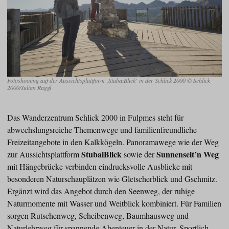
Fotoshooting auf der Aussichtsplattform ‚StubaiBlick‘ in der Schlick 2000 © Schlick
2000/Julian Raggl
Das Wanderzentrum Schlick 2000 in Fulpmes steht für
abwechslungsreiche Themenwege und familienfreundliche
Freizeitangebote in den Kalkkögeln. Panoramawege wie der Weg
StubaiBlick
Sunnenseit’n Weg
zur Aussichtsplattform
sowie der
mit Hängebrücke verbinden eindrucksvolle Ausblicke mit
besonderen Naturschauplätzen wie Gletscherblick und Gschmitz.
Ergänzt wird das Angebot durch den Seenweg, der ruhige
Naturmomente mit Wasser und Weitblick kombiniert. Für Familien
sorgen Rutschenweg, Scheibenweg, Baumhausweg und
Naturlehrweg für spannende Abenteuer in der Natur. Sportlich