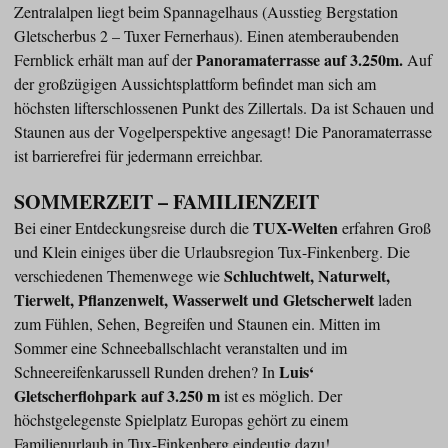
Zentralalpen liegt beim Spannagelhaus (Ausstieg Bergstation
Gletscherbus 2 – Tuxer Fernerhaus). Einen atemberaubenden
Panoramaterrasse auf 3.250m.
Fernblick erhält man auf der
Auf
der großzügigen Aussichtsplattform befindet man sich am
höchsten lifterschlossenen Punkt des Zillertals. Da ist Schauen und
Staunen aus der Vogelperspektive angesagt! Die Panoramaterrasse
ist barrierefrei für jedermann erreichbar.
SOMMERZEIT – FAMILIENZEIT
TUX-Welten
Bei einer Entdeckungsreise durch die
erfahren Groß
und Klein einiges über die Urlaubsregion Tux-Finkenberg. Die
Schluchtwelt, Naturwelt,
verschiedenen Themenwege wie
Tierwelt, Pflanzenwelt, Wasserwelt und Gletscherwelt
laden
zum Fühlen, Sehen, Begreifen und Staunen ein. Mitten im
Sommer eine Schneeballschlacht veranstalten und im
Luis‘
Schneereifenkarussell Runden drehen? In
Gletscherflohpark auf 3.250 m
ist es möglich. Der
höchstgelegenste Spielplatz Europas gehört zu einem
Familienurlaub in Tux-Finkenberg eindeutig dazu!