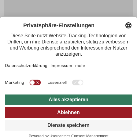
Facebook
YouTube
Blogger
Instagram
Pinterest
Feed
Tirol Werbung
Maria-Theresien-Straße 55 · 6020 Innsbruck
+43.512.5320-656
·
presse@tirol.at
RSS-Feeds
Impressum
Datenschutzerklärung
Barrierefreiheitserklärung
AGBs
FAQs
Bildarchiv
B2B
tirol.at
Datenschutz Einstellungen