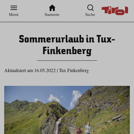
Zur
Zur
Zum
Zum
Suche
Hauptnavigation
Inhaltsbereich
Footer
Menü
Startseite
Suche
Sommerurlaub in Tux-
Finkenberg
Aktualisiert am 16.05.2022
|
Tux Finkenberg