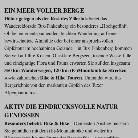
EIN MEER VOLLER BERGE
Höher gelegen als der Rest des Zillertals
bietet das
Wandereldorado Tux-Finkenberg ein besonderes „Hochgefühl“.
Ob bei einer entspannenden, leichten Wanderung auf eine
bewirtschaftete Almhütte oder bei einer anspruchsvollen
Gipfeltour im hochalpinen Gelände – in Tux-Finkenberg kommen
Sie voll auf Ihre Kosten. Glasklare Bergseen, tosende Wasserfälle
und einzigartige Flora und Fauna erwarten Sie auf den insgesamt
350 km Wanderwegen, 120 km (E-)Mountainbike Strecken
Bike & Hike Touren
sowie zahlreichen
. Umrandet wird das
Bergerlebnis von den markanten Gipfeln des Tuxer
Alpenpanoramas.
AKTIV DIE EINDRUCKSVOLLE NATUR
GENIESSEN
Besonders beliebt: Bike & Hike
– Den ersten Anstieg meistern
Sie gemütlich mit dem (E)-Mountainbike und weiter im
Wanderschuh bis zur Spitze des Berggipfels – eine perfekte