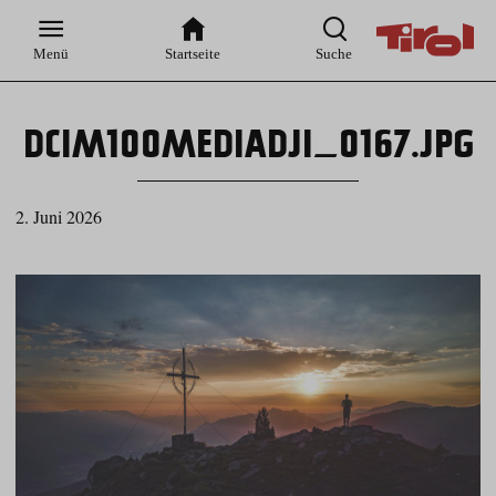
Zur
Zur
Zum
Zum
Suche
Hauptnavigation
Inhaltsbereich
Footer
Menü
Startseite
Suche
DCIM100MEDIADJI_0167.JPG
2. Juni 2026