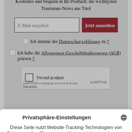
Kostenlos und bequem in Ihr Postfach: die wichtigsten
Tourismus-News aus Tirol
E-
Jetzt anmelden
Mail
Adresse
Ich stimme der
Datenschutzerklärung
zu
*
Ich habe die
Allgemeinen Geschäftsbedingungen (AGB)
gelesen
*
Facebook
YouTube
Blogger
Instagram
Pinterest
Feed