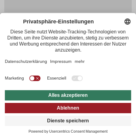
Facebook
YouTube
Blogger
Instagram
Pinterest
Feed
Tirol Werbung
Maria-Theresien-Straße 55 · 6020 Innsbruck
+43.512.5320-656
·
presse@tirol.at
RSS-Feeds
Impressum
Datenschutzerklärung
Barrierefreiheitserklärung
AGBs
FAQs
Bildarchiv
B2B
tirol.at
Datenschutz Einstellungen
© 2026 Tirol Werbung