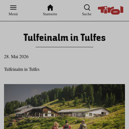
Zur
Zur
Zum
Zum
Suche
Hauptnavigation
Inhaltsbereich
Footer
Menü
Startseite
Suche
Tulfeinalm in Tulfes
28. Mai 2026
Tulfeinalm in Tulfes