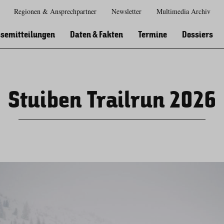
Regionen & Ansprechpartner
Newsletter
Multimedia Archiv
Zur
Zur
Zum
Zum
Suche
Hauptnavigation
Inhaltsbereich
Footer
semitteilungen
Daten & Fakten
Termine
Dossiers
Stuiben Trailrun 2026