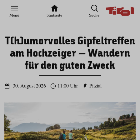
Zur
Zur
Zum
Zum
Suche
Hauptnavigation
Inhaltsbereich
Footer
Menü
Startseite
Suche
T(h)umorvolles Gipfeltreffen
am Hochzeiger – Wandern
für den guten Zweck
30. August 2026
11:00 Uhr
Pitztal