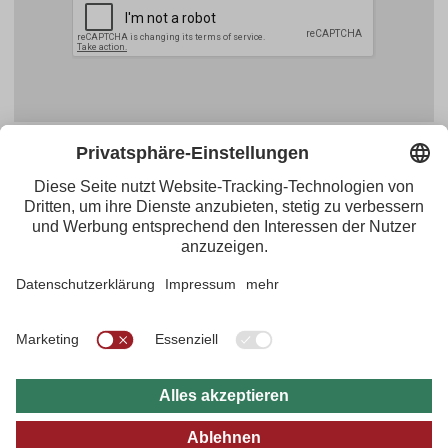
Facebook
YouTube
Blogger
Instagram
Pinterest
Feed
Tirol Werbung
Maria-Theresien-Straße 55 · 6020 Innsbruck
+43.512.5320-656
·
presse@tirol.at
RSS-Feeds
Impressum
Datenschutzerklärung
Barrierefreiheitserklärung
AGBs
FAQs
Bildarchiv
B2B