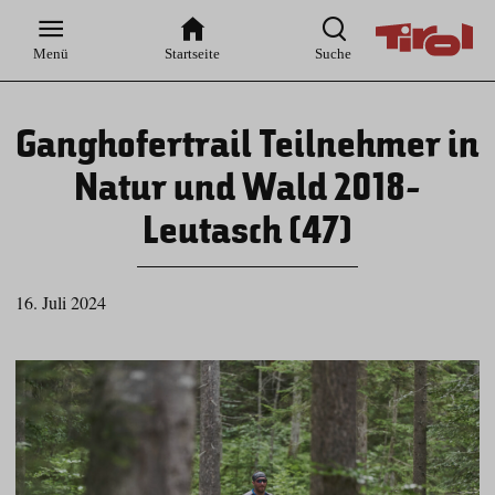
Zur
Zur
Zum
Zum
Suche
Hauptnavigation
Inhaltsbereich
Footer
Menü
Startseite
Suche
Ganghofertrail Teilnehmer in
Natur und Wald 2018-
Leutasch (47)
16. Juli 2024