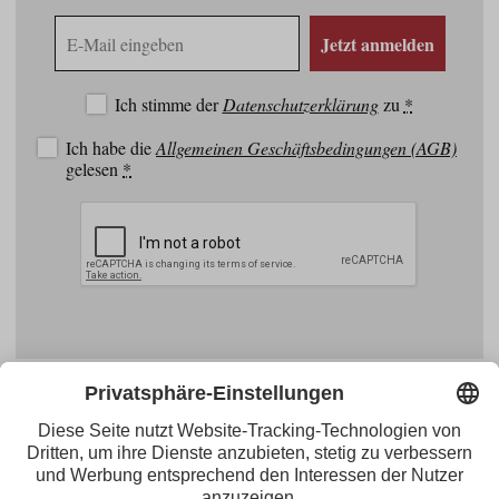
E-
Jetzt anmelden
Mail
Adresse
Ich stimme der
Datenschutzerklärung
zu
*
Ich habe die
Allgemeinen Geschäftsbedingungen (AGB)
gelesen
*
Facebook
YouTube
Blogger
Instagram
Pinterest
Feed
Tirol Werbung