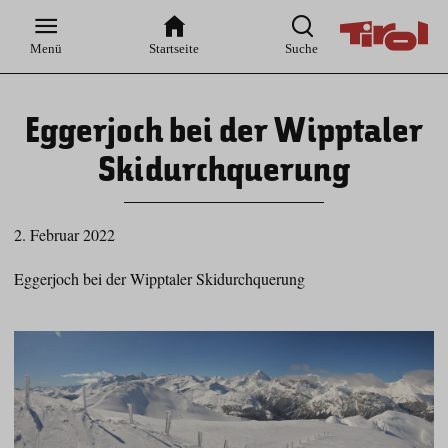
Zur
Zur
Zum
Zum
Suche
Hauptnavigation
Inhaltsbereich
Footer
Menü
Startseite
Suche
Eggerjoch bei der Wipptaler
Skidurchquerung
2. Februar 2022
Eggerjoch bei der Wipptaler Skidurchquerung