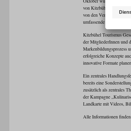
Oktober wurde ein einsti
von Kitzbühel Tourismus st
von den VertreterInnen di
umfassende Präsentation de
Kitzbühel Tourismus Gesch
der MitgliederInnen und d
Markenbildungsprozess un
erfolgreiche Konzepte au
innovative Formate plane
Ein zentrales Handlungsf
bereits eine Sonderstellu
zusätzlich als zentrales 
der Kampagne „Kulinarisc
Landkarte mit Videos, Bil
Alle Informationen finden