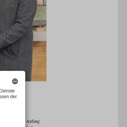
nline- und
chtsratssitzung Anfang