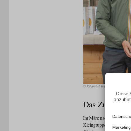
© Kitzbühel Tourismus
Das Zukunftsb
Im März nach offener Aus
Kleingruppenmeetings am Z