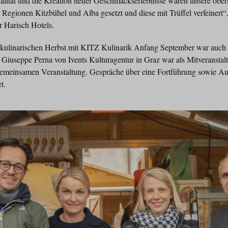
lität und die Kreation neuer Geschmackserlebnisse waren unsere ober
r Regionen Kitzbühel und Alba gesetzt und diese mit Trüffel verfeinert“
r Harisch Hotels.
kulinarischen Herbst mit KITZ Kulinarik Anfang September war auch 
. Giuseppe Perna von Ivents Kulturagentur in Graz war als Mitveranstalt
gemeinsamen Veranstaltung. Gespräche über eine Fortführung sowie A
t.