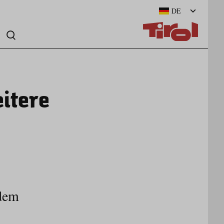
DE
itere
 dem