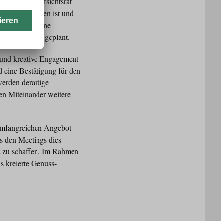
setzt. Der Aufsichtsrat
zbühel gewachsen ist und
ritte werden eine
ion der Inhalte geplant.
e und kreative Engagement
d eine Bestätigung für den
erden derartige
en Miteinander weitere
 umfangreichen Angebot
us den Meetings dies
kt zu schaffen. Im Rahmen
s kreierte Genuss-