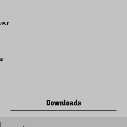
oser
om
Downloads