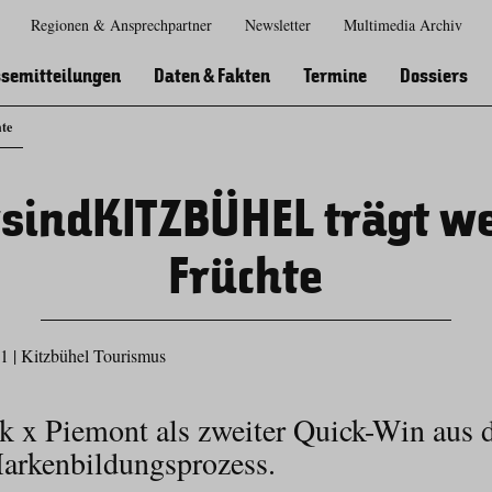
Regionen & Ansprechpartner
Newsletter
Multimedia Archiv
Zur
Zur
Zum
Zum
Suche
Hauptnavigation
Inhaltsbereich
Footer
semitteilungen
Daten & Fakten
Termine
Dossiers
te
sindKITZBÜHEL trägt we
Früchte
21
|
Kitzbühel Tourismus
k x Piemont als zweiter Quick-Win aus
Markenbildungsprozess.