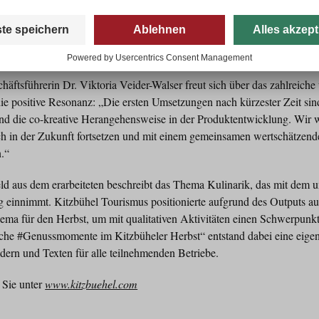
mmiges Zeichen für eine konkrete Umsetzung zu diesem Zukunftsbild ge
eht voll umfänglich hinter dieser Initiative, weil diese Vision aus Kit
verser Stakeholder gemeinschaftlich erarbeitet wurde. Die weiteren Sch
r Inhalte in diversen Gremien sein, es ist auch eine offizielle Präsentat
äftsführerin Dr. Viktoria Veider-Walser freut sich über das zahlreich
ie positive Resonanz: „Die ersten Umsetzungen nach kürzester Zeit sin
d die co-kreative Herangehensweise in der Produktentwicklung. Wir w
ch in der Zukunft fortsetzen und mit einem gemeinsamen wertschätzend
n.“
eld aus dem erarbeiteten beschreibt das Thema Kulinarik, das mit dem
ng einnimmt. Kitzbühel Tourismus positionierte aufgrund des Outputs a
Thema für den Herbst, um mit qualitativen Aktivitäten einen Schwerpun
he #Genussmomente im Kitzbüheler Herbst“ entstand dabei eine eigen
dern und Texten für alle teilnehmenden Betriebe.
 Sie unter
www.kitzbuehel.com