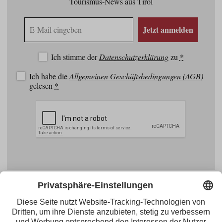
Tourismus-News aus Tirol
E-
Jetzt anmelden
Mail
Adresse
Ich stimme der
Datenschutzerklärung
zu
*
Ich habe die
Allgemeinen Geschäftsbedingungen (AGB)
gelesen
*
Facebook
YouTube
Blogger
Instagram
Pinterest
Feed