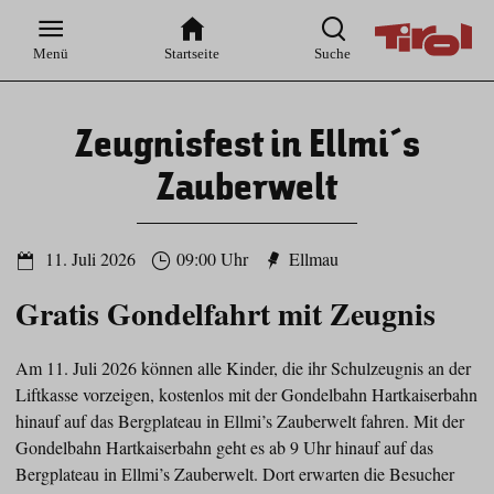
Zur
Zur
Zum
Zum
Suche
Hauptnavigation
Inhaltsbereich
Footer
Menü
Startseite
Suche
Zeugnisfest in Ellmi´s
Zauberwelt
11. Juli 2026
09:00 Uhr
Ellmau
Gratis Gondelfahrt mit Zeugnis
Am 11. Juli 2026 können alle Kinder, die ihr Schulzeugnis an der
Liftkasse vorzeigen, kostenlos mit der Gondelbahn Hartkaiserbahn
hinauf auf das Bergplateau in Ellmi’s Zauberwelt fahren. Mit der
Gondelbahn Hartkaiserbahn geht es ab 9 Uhr hinauf auf das
Bergplateau in Ellmi’s Zauberwelt. Dort erwarten die Besucher