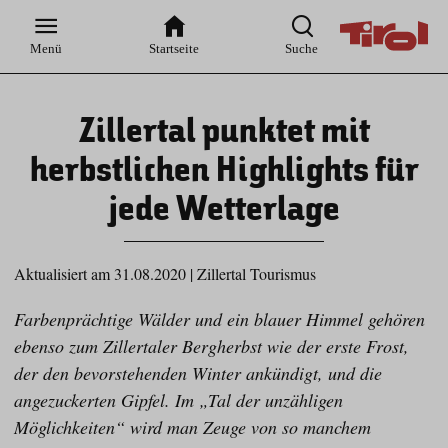
Zur
Zur
Zum
Zum
Suche
Hauptnavigation
Inhaltsbereich
Footer
Menü
Startseite
Suche
Zillertal punktet mit
herbstlichen Highlights für
jede Wetterlage
Aktualisiert am 31.08.2020
|
Zillertal Tourismus
Farbenprächtige Wälder und ein blauer Himmel gehören
ebenso zum Zillertaler Bergherbst wie der erste Frost,
der den bevorstehenden Winter ankündigt, und die
angezuckerten Gipfel. Im „Tal der unzähligen
Möglichkeiten“ wird man Zeuge von so manchem