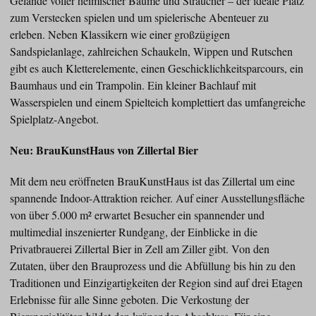
Gelände voller heimischer Bäume und Sträucher – der ideale Platz
zum Verstecken spielen und um spielerische Abenteuer zu
erleben. Neben Klassikern wie einer großzügigen
Sandspielanlage, zahlreichen Schaukeln, Wippen und Rutschen
gibt es auch Kletterelemente, einen Geschicklichkeitsparcours, ein
Baumhaus und ein Trampolin. Ein kleiner Bachlauf mit
Wasserspielen und einem Spielteich komplettiert das umfangreiche
Spielplatz-Angebot.
Neu: BrauKunstHaus von Zillertal Bier
Mit dem neu eröffneten BrauKunstHaus ist das Zillertal um eine
spannende Indoor-Attraktion reicher. Auf einer Ausstellungsfläche
von über 5.000 m² erwartet Besucher ein spannender und
multimedial inszenierter Rundgang, der Einblicke in die
Privatbrauerei Zillertal Bier in Zell am Ziller gibt. Von den
Zutaten, über den Brauprozess und die Abfüllung bis hin zu den
Traditionen und Einzigartigkeiten der Region sind auf drei Etagen
Erlebnisse für alle Sinne geboten. Die Verkostung der