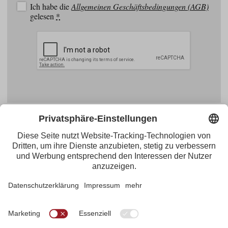
Ich habe die
Allgemeinen Geschäftsbedingungen (AGB)
gelesen
*
Facebook
YouTube
Blogger
Instagram
Pinterest
Feed
Tirol Werbung
Maria-Theresien-Straße 55 · 6020 Innsbruck
+43.512.5320-656
·
presse@tirol.at
RSS-Feeds
Impressum