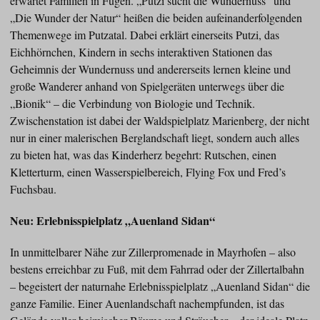
erwartet Familien in Fügen. „Putzi sucht die Wundernuss“ und
„Die Wunder der Natur“ heißen die beiden aufeinanderfolgenden
Themenwege im Putzatal. Dabei erklärt einerseits Putzi, das
Eichhörnchen, Kindern in sechs interaktiven Stationen das
Geheimnis der Wundernuss und andererseits lernen kleine und
große Wanderer anhand von Spielgeräten unterwegs über die
„Bionik“ – die Verbindung von Biologie und Technik.
Zwischenstation ist dabei der Waldspielplatz Marienberg, der nicht
nur in einer malerischen Berglandschaft liegt, sondern auch alles
zu bieten hat, was das Kinderherz begehrt: Rutschen, einen
Kletterturm, einen Wasserspielbereich, Flying Fox und Fred’s
Fuchsbau.
Neu: Erlebnisspielplatz „Auenland Sidan“
In unmittelbarer Nähe zur Zillerpromenade in Mayrhofen – also
bestens erreichbar zu Fuß, mit dem Fahrrad oder der Zillertalbahn
– begeistert der naturnahe Erlebnisspielplatz „Auenland Sidan“ die
ganze Familie. Einer Auenlandschaft nachempfunden, ist das