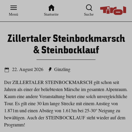
Zur
Zur
Zum
Zum
Suche
Hauptnavigation
Inhaltsbereich
Footer
Menü
Startseite
Suche
Zillertaler Steinbockmarsch
& Steinbocklauf
22. August 2026
Ginzling
Der ZILLERTALER STEINBOCKMARSCH gilt schon seit
Jahren als einer der beliebtesten Märsche im gesamten Alpenraum.
Kaum eine andere Veranstaltung bietet eine solch unvergleichliche
Tour. Es gilt eine 30 km lange Strecke mit einem Anstieg von
1.871m und einen Abstieg von 1.613m bei 25-30° Neigung zu
bewältigen. Auch der STEINBOCKLAUF steht wieder auf dem
Programm!