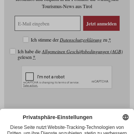
Tourismus-News aus Tirol
E-
Jetzt anmelden
Mail
Adresse
Ich stimme der
Datenschutzerklärung
zu
*
Ich habe die
Allgemeinen Geschäftsbedingungen (AGB)
gelesen
*
Facebook
YouTube
Blogger
Instagram
Pinterest
Feed