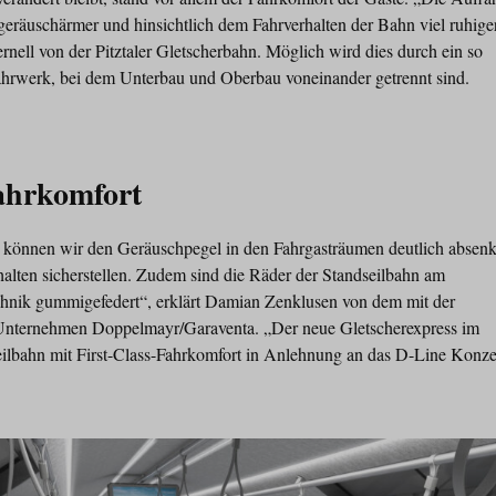
eräuschärmer und hinsichtlich dem Fahrverhalten der Bahn viel ruhige
ernell von der Pitztaler Gletscherbahn. Möglich wird dies durch ein so
ahrwerk, bei dem Unterbau und Oberbau voneinander getrennt sind.
Fahrkomfort
 können wir den Geräuschpegel in den Fahrgasträumen deutlich absen
halten sicherstellen. Zudem sind die Räder der Standseilbahn am
hnik gummigefedert“, erklärt Damian Zenklusen von dem mit der
Unternehmen Doppelmayr/Garaventa. „Der neue Gletscherexpress im
ndseilbahn mit First-Class-Fahrkomfort in Anlehnung an das D-Line Konz