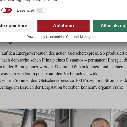
hr Platz pro Person – der neue Gletscherexpress überzeugt mit modernsten Flair. © CARVAT
der benötigten Energie im Sommerbetr
nlage
 auf den Energieverbrauch des neuen Gletscherexpress. So produziert 
 nach dem technischen Prinzip eines Dynamos – permanent Energie, di
en in der Bahn genutzt werden. Dadurch können kleinere und leichtere
 was sich wiederum positiv auf den Verbrauch auswirkt.
ss wir im Sommer den Gletscherexpress zu 100 Prozent mit Strom aus d
-Anlage im Bereich der Bergstation betreiben können“, ergänzt Franz