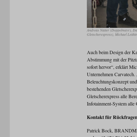
Andreas Natter (Doppelmayr), Dam
Gletscherexpress), Michael Leithi
Auch beim Design der Kab
Abstimmung mit der Pitzta
sofort hervor“, erklärt M
Unternehmen Carvatech. 
Beleuchtungskonzept und 
bestehenden Gletscherexp
Gletscherexpress alle Be
Infotainment-System alle 
Kontakt für Rückfrage
Patrick Bock, BRANDMED