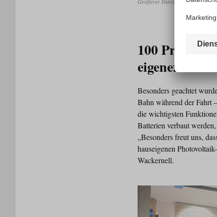
Größerer Fahrkomfort, heller, me
100 Prozent 
eigener PV-A
Besonders geachtet wurde
Bahn während der Fahrt –
die wichtigsten Funktion
Batterien verbaut werden,
„Besonders freut uns, da
hauseigenen Photovoltaik
Wackernell.