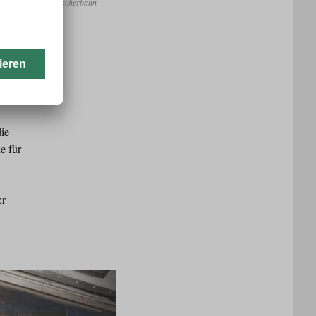
ECH/ Pitztaler Gletscherbahn
ieb aus
die
e für
er