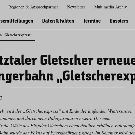
Regionen & Ansprechpartner
Newsletter
Multimedia Archiv
Zur
Zur
Zum
Zum
Suche
Hauptnavigation
Inhaltsbereich
Footer
semitteilungen
Daten & Fakten
Termine
Dossiers
hn „Gletscherexpress“
tztaler Gletscher erneu
ngerbahn „Gletscherex
22
ieb wird der „Gletscherexpress“ mit Ende der laufenden Wintersaison
enommen und durch neue Bahngarnituren ersetzt. Der neue
ür die Gäste des Pitztaler Gletschers einen deutlich erhöhten Fahrkomfo
Bahn wurde der Fokus auf Energieeffizienz gelegt. Im Sommer wird de