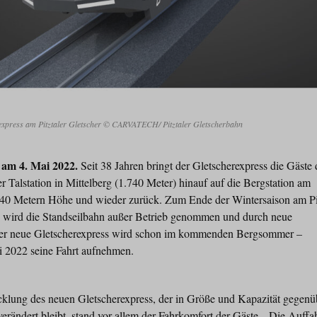
express am Pitztaler Gletscher © CARVATECH/ Pitztaler Gletscherbahn
, am 4. Mai 2022.
Seit 38 Jahren bringt der Gletscherexpress die Gäste 
er Talstation in Mittelberg (1.740 Meter) hinauf auf die Bergstation am
2.840 Metern Höhe und wieder zurück. Zum Ende der Wintersaison am Pi
 wird die Standseilbahn außer Betrieb genommen und durch neue
 Der neue Gletscherexpress wird schon im kommenden Bergsommer –
uli 2022 seine Fahrt aufnehmen.
cklung des neuen Gletscherexpress, der in Größe und Kapazität gegenü
rändert bleibt, stand vor allem der Fahrkomfort der Gäste. „Die Auffa