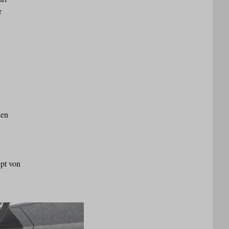
r
ken
ept von