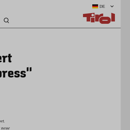
DE
ert
press“
rt.
r neue