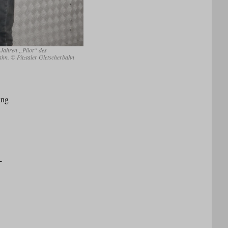
 Jahren „Pilot“ des
ahn. © Pitztaler Gletscherbahn
ung
-