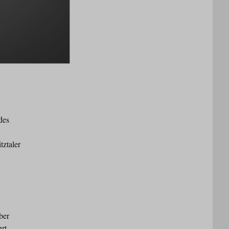
des
tztaler
ber
hrt