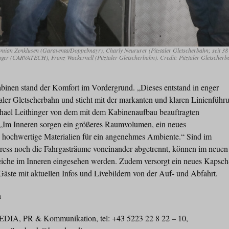
ian Zenklusen (Garaventa/Doppelmayr), Charly Neururer (Pitztaler Gletscherbahn; seit 38
nger (CARVATECH), Franz Wackernell (Pitztaler Gletscherbahn). Credit: Pitztaler Gletscherb
inen stand der Komfort im Vordergrund. „Dieses entstand in enger
ler Gletscherbahn und sticht mit der markanten und klaren Linienführ
ichael Leithinger von dem mit dem Kabinenaufbau beauftragten
„Im Inneren sorgen ein größeres Raumvolumen, ein neues
hochwertige Materialien für ein angenehmes Ambiente.“ Sind im
ress noch die Fahrgasträume voneinander abgetrennt, können im neuen
reiche im Inneren eingesehen werden. Zudem versorgt ein neues Kapsch
Gäste mit aktuellen Infos und Livebildern von der Auf- und Abfahrt.
n
IA, PR & Kommunikation, tel: +43 5223 22 8 22 – 10,