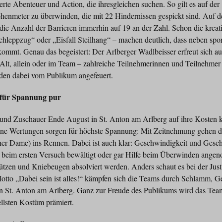
terte Abenteuer und Action, die ihresgleichen suchen. So gilt es auf de
henmeter zu überwinden, die mit 22 Hindernissen gespickt sind. Auf de
 die Anzahl der Barrieren immerhin auf 19 an der Zahl. Schon die kre
hleppzug“ oder „Eisfall Steilhang“ – machen deutlich, dass neben spor
kommt. Genau das begeistert: Der Arlberger Wadlbeisser erfreut sich au
 Alt, allein oder im Team – zahlreiche Teilnehmerinnen und Teilnehmer s
den dabei vom Publikum angefeuert.
 für Spannung pur
und Zuschauer Ende August in St. Anton am Arlberg auf ihre Kosten k
dene Wertungen sorgen für höchste Spannung: Mit Zeitnehmung gehen die
ner Dame) ins Rennen. Dabei ist auch klar: Geschwindigkeit und Geschi
t beim ersten Versuch bewältigt oder gar Hilfe beim Überwinden ang
ützen und Kniebeugen absolviert werden. Anders schaut es bei der Just
to „Dabei sein ist alles!“ kämpfen sich die Teams durch Schlamm, Ge
n St. Anton am Arlberg. Ganz zur Freude des Publikums wird das Tea
llsten Kostüm prämiert.