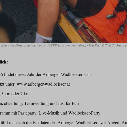
2,5 Kilometer-Distanz zu überwinden. ©TVB St. Anton am Arlberg / Eva Beer © TVB St. Anton 
ick:
findet dieses Jahr der Arlberger Wadlbeisser statt
zt unter:
www.arlberger-wadlbeisser.at
2,5 km oder 7 km
nzelwertung, Teamwertung und Just for Fun
amm mit Pastaparty, Live-Musik und Wadlbeisser-Party
ührt man sich die Eckdaten des Arlberger Wadlbeissers vor Augen: Au