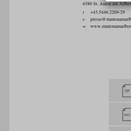
6580 St. Anton am Arlbe
t
+43.5446.2269-29
e
presse@stantonamarl
w
www.stantonamarlbe