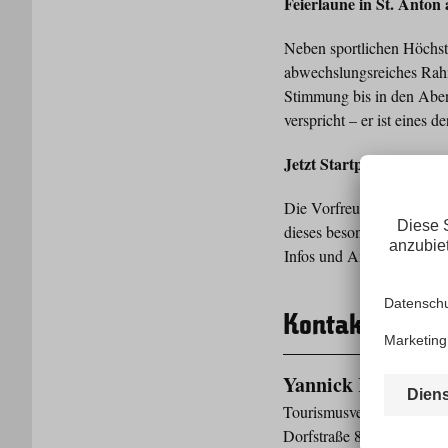
Feierlaune in St. Anton
Neben sportlichen Höchstl
abwechslungsreiches Rahm
Stimmung bis in den Aben
verspricht – er ist eines 
Jetzt Startplatz sichern
Die Vorfreude auf den Arl
dieses besonderen Hinderni
Infos und Anmeldung unt
Kontakt
Yannick Rumler
Tourismusverband St. An
Dorfstraße 8