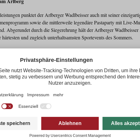
 am Arlberg
eistungen punktet der Arlberger Wadlbeisser auch mit seiner einzigar
enprogramm sowie die mittlerweile legendäre Pastaparty mit Live-Mus
d. Abgerundet durch die Siegerehrung hält der Arlberger Wadlbeisser 
der härtesten und zugleich unterhaltsamsten Sportevents des Sommers.
 und dabei sein
berger Wadlbeisser am 29. August 2026 ist groß – viele haben sich ber
srennens in St. Anton am Arlberg sein möchte, sollte sich jetzt seinen 
er:
www.arlberger-wadlbeisser.at
ton am Arlberg