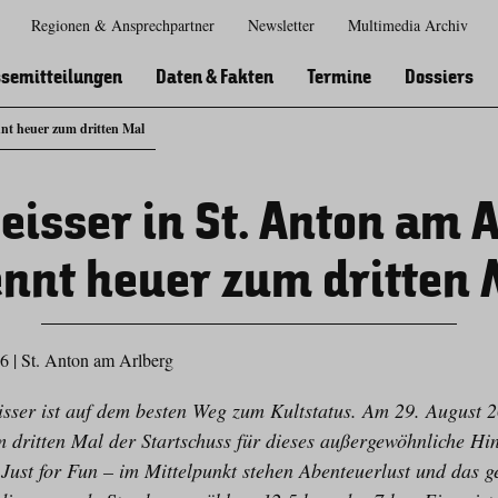
Regionen & Ansprechpartner
Newsletter
Multimedia Archiv
Zur
Zur
Zum
Zum
Suche
Hauptnavigation
Inhaltsbereich
Footer
semitteilungen
Daten & Fakten
Termine
Dossiers
nnt heuer zum dritten Mal
isser in St. Anton am 
ennt heuer zum dritten 
26
|
St. Anton am Arlberg
sser ist auf dem besten Weg zum Kultstatus. Am 29. August 20
m dritten Mal der Startschuss für dieses außergewöhnliche Hi
 Just for Fun – im Mittelpunkt stehen Abenteuerlust und das 